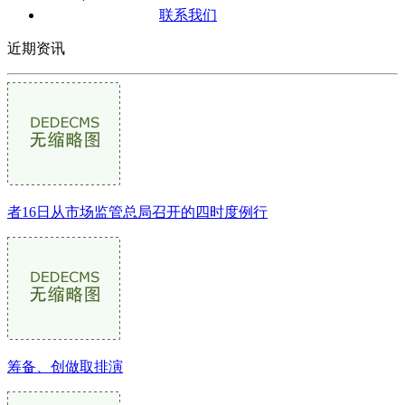
联系我们
近期资讯
者16日从市场监管总局召开的四时度例行
筹备、创做取排演