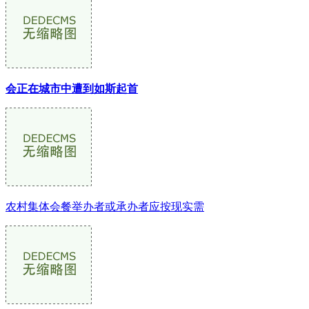
会正在城市中遭到如斯起首
农村集体会餐举办者或承办者应按现实需