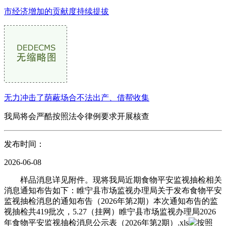
市经济增加的贡献度持续提拔
无力冲击了荫蔽场合不法出产、借帮收集
我局将会严酷按照法令律例要求开展核查
发布时间：
2026-06-08
样品消息详见附件。现将我局近期食物平安监视抽检相关
消息通知布告如下：睢宁县市场监视办理局关于发布食物平安
监视抽检消息的通知布告（2026年第2期）本次通知布告的监
视抽检共419批次，5.27（挂网）睢宁县市场监视办理局2026
年食物平安监视抽检消息公示表（2026年第2期）.xls
按照