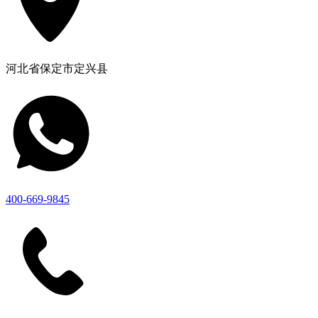
河北省保定市定兴县
400-669-9845