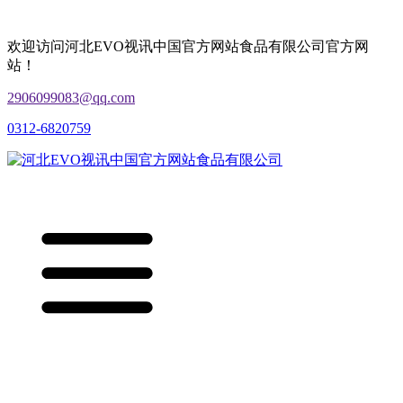
欢迎访问河北EVO视讯中国官方网站食品有限公司官方网
站！
2906099083@qq.com
0312-6820759