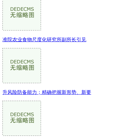
准院农业食物尺度化研究所副所长引见
升风险防备能力；精确把握新形势、新要