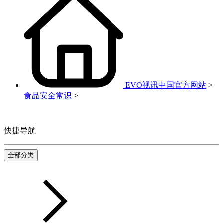
EVO视讯中国官方网站
>
食品安全常识
>
快捷导航
全部分类