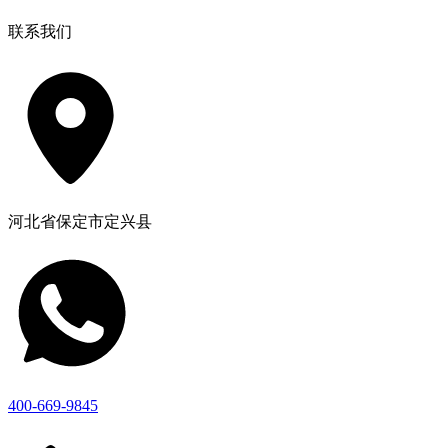
联系我们
河北省保定市定兴县
400-669-9845