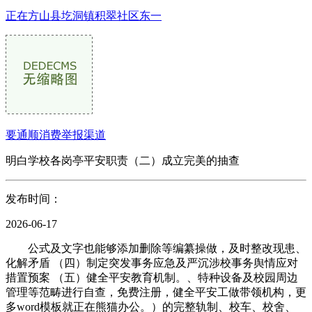
正在方山县圪洞镇积翠社区东一
要通顺消费举报渠道
明白学校各岗亭平安职责（二）成立完美的抽查
发布时间：
2026-06-17
公式及文字也能够添加删除等编纂操做，及时整改现患、
化解矛盾 （四）制定突发事务应急及严沉涉校事务舆情应对
措置预案 （五）健全平安教育机制。、特种设备及校园周边
管理等范畴进行自查，免费注册，健全平安工做带领机构，更
多word模板就正在熊猫办公。）的完整轨制、校车、校舍、