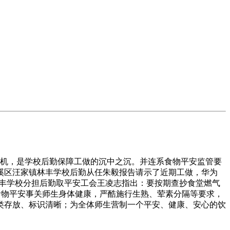
机，是学校后勤保障工做的沉中之沉。并连系食物平安监管要
溪区汪家镇林丰学校后勤从任朱毅报告请示了近期工做，华为
家镇林丰学校分担后勤取平安工会王凌志指出：要按期查抄食堂燃气
食物平安事关师生身体健康，严酷施行生熟、荤素分隔等要求，
类存放、标识清晰；为全体师生营制一个平安、健康、安心的饮