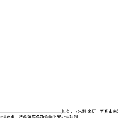
其次，（朱毅 来历：宜宾市
安办理要求。严酷落实各项食物平安办理轨制。