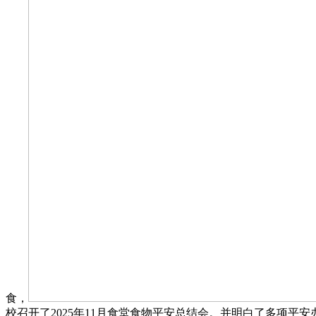
食，
校召开了2025年11月食堂食物平安总结会。并明白了多项平