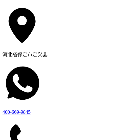
河北省保定市定兴县
400-669-9845