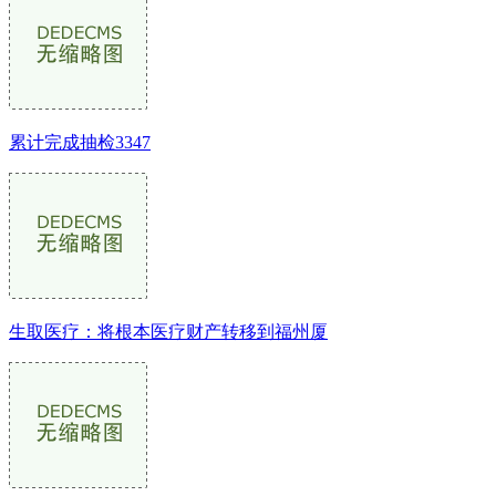
累计完成抽检3347
生取医疗：将根本医疗财产转移到福州厦