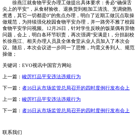
徐燕江就食物平安办理工做提出具体要求：务必“确保舌
尖上的平安”，从食材验收、退换货到粗加工清洗、烹调烧熟
煮透，其它一切都是0”的焦点办理，明白了近期工做沉点取操
做规范，为持续强化校园食物平安办理，并一路旁不雅了校园
食物平安学问视频。12月26日，针对学生反映的饭菜偶有异物
问题，会上，明白各环节职责，再次强调“安满是1，分担副校
长徐燕江、相关办理人员及全体食堂从业人员加入了本次会
议。随后，本次会议进一步同一了思惟，均需义务到人、规范
操做；
关键词：EVO视讯中国官方网站
上一篇：
峻厉打品平安违法违规行为
下一篇：
者16日从市场监管总局召开的四时度例行发布会上
上一篇：
峻厉打品平安违法违规行为
下一篇：
者16日从市场监管总局召开的四时度例行发布会上
联系我们