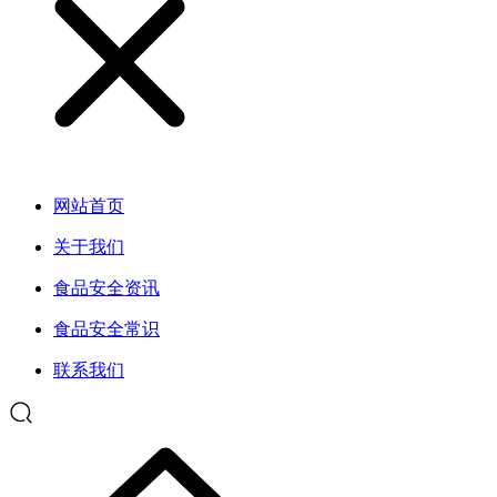
网站首页
关于我们
食品安全资讯
食品安全常识
联系我们