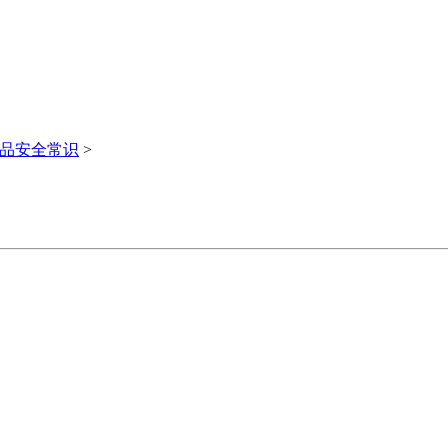
品安全常识
>