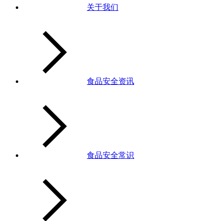
关于我们
食品安全资讯
食品安全常识