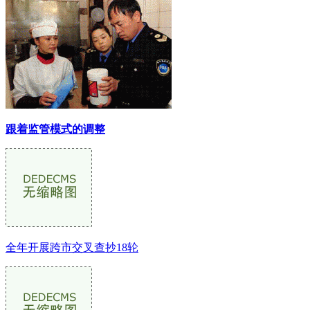
跟着监管模式的调整
全年开展跨市交叉查抄18轮