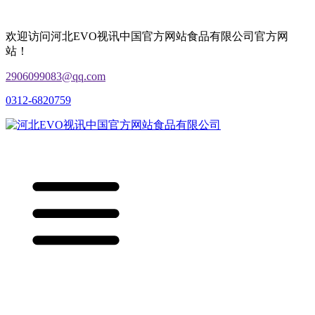
欢迎访问河北EVO视讯中国官方网站食品有限公司官方网
站！
2906099083@qq.com
0312-6820759