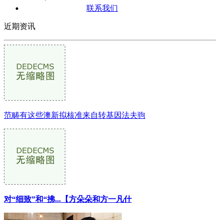
联系我们
近期资讯
范畴有这些澳新拟核准来自转基因法夫驹
对“细致”和“拂...【方朵朵和方一凡什