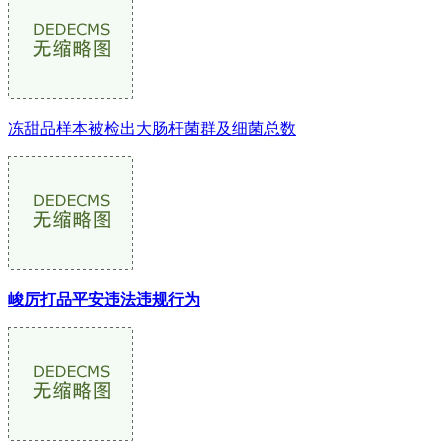
冻甜品样本被检出大肠杆菌群及细菌总数
峻厉打品平安违法违规行为