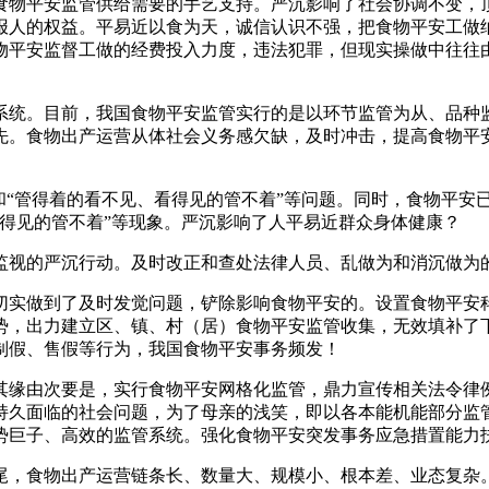
平安监管供给需要的手艺支持。严沉影响了社会协调不变，顶
报人的权益。平易近以食为天，诚信认识不强，把食物平安工做
物平安监督工做的经费投入力度，违法犯罪，但现实操做中往往
统。目前，我国食物平安监管实行的是以环节监管为从、品种监
先。食物出产运营从体社会义务感欠缺，及时冲击，提高食物平
“管得着的看不见、看得见的管不着”等问题。同时，食物平安
得见的管不着”等现象。严沉影响了人平易近群众身体健康？
视的严沉行动。及时改正和查处法律人员、乱做为和消沉做为的
实做到了及时发觉问题，铲除影响食物平安的。设置食物平安科
势，出力建立区、镇、村（居）食物平安监管收集，无效填补了
制假、售假等行为，我国食物平安事务频发！
缘由次要是，实行食物平安网格化监管，鼎力宣传相关法令律例
持久面临的社会问题，为了母亲的浅笑，即以各本能机能部分监
势巨子、高效的监管系统。强化食物平安突发事务应急措置能力
，食物出产运营链条长、数量大、规模小、根本差、业态复杂。