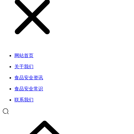
网站首页
关于我们
食品安全资讯
食品安全常识
联系我们