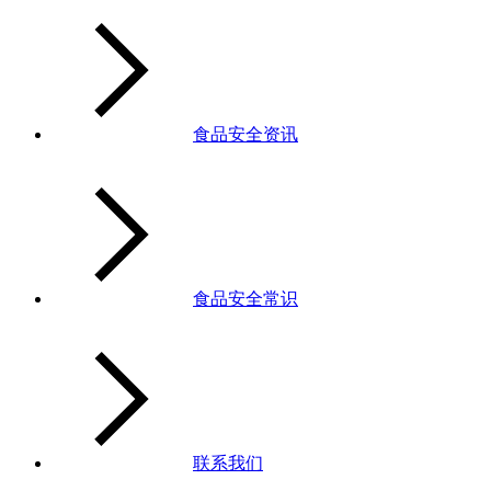
食品安全资讯
食品安全常识
联系我们