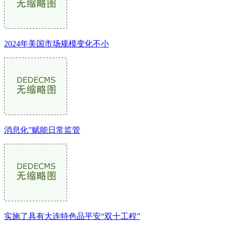
2024年美国市场规模变化不小
消息化”赋能日常监管
实施了具有大连特色品平安“双十工程”