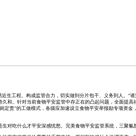
近生工程。构成监管合力，切实做到分片包干、义务到人。“谁
持久和。针对当前食物平安监管中存正在的凸起问题，全面提高
以岗定责”的工做模式，各级应加速设立食物平安举报励专项资金
生对吃什么才平安深感忧愁。完美食物平安监管系统，三聚氰胺