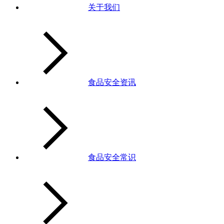
关于我们
食品安全资讯
食品安全常识