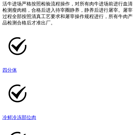
活牛进场严格按照检验流程操作，对所有肉牛进场前进行血清
检测瘦肉精，合格后进入待宰圈静养，静养后进行屠宰。屠宰
过程全部按照清真工艺要求和屠宰操作规程进行，所有牛肉产
品检测合格后才准出厂。
四分体
冷鲜冷冻部位肉