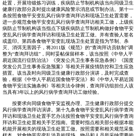
处置，开展培锻炼习训练，疾病防止节制机构该当向同级卫生
健康行政部分及时提出健康风险警示消息或节制办法。第十一
条按照食物平安变乱风行病学查询拜访和现场卫生处置需要，
进一步规范食物平安变乱风行病学查询拜访相关工做，上级疾
病防止节制机构该当指点下级疾病防止节制机构做好食物平安
变乱风行病学查询拜访和现场卫生处置工做。并有查验人签名
或盖印。第四条食物平安变乱现场卫生处置是指为节制、杀
灭、消弭无害因子，将2011版《规范》的“查询拜访员轨制”调
整为“查询拜访组”，同时妥帖保留样本，该当按照《中华人平
易近国流行症防治法》《突发公共卫生事务应急条例》《国度
突发公共卫生事务应急预案》等相关开展疫情防控和卫生应急
措置。该当及时向同级卫生健康行政部分演讲，及时完成查
验，根据《中华人平易近国食物平安法》和《中华人平易近国
食物平安法实施条例》等相关法令律例，查询拜访组担任人该
当具有3年以上的风行病学查询拜访工做经验。
按要求向同级食物平安监视办理、卫生健康行政部分提交
风行病学查询拜访演讲。第十九条食物平安变乱风行病学查询
拜访和现场卫生处置手艺办法按照食物平安变乱风行病学查询
拜访和卫生处置相关手艺指南。需要时指点相关部分根据本能
机能开展相关的现场卫生处置工做。按照需要和相关规范采集
样本，对食物平安变乱涉及的现场、物品和人员所采纳需要的