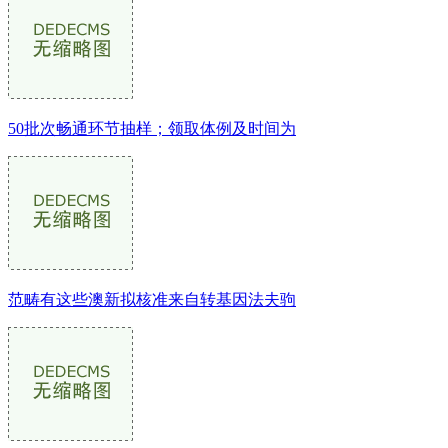
50批次畅通环节抽样；领取体例及时间为
范畴有这些澳新拟核准来自转基因法夫驹