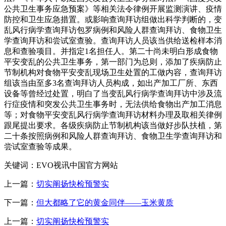
公共卫生事务应急预案》等相关法令律例开展监测演讲、疫情
防控和卫生应急措置。或影响查询拜访组做出科学判断的，变
乱风行病学查询拜访包罗病例和风险人群查询拜访、食物卫生
学查询拜访和尝试室查验。查询拜访人员该当供给送检样本消
息和查验项目。并指定1名担任人。第二十尚未明白形成食物
平安变乱的公共卫生事务，第一部门为总则，添加了疾病防止
节制机构对食物平安变乱现场卫生处置的工做内容，查询拜访
组该当由至多3名查询拜访人员构成，如出产加工厂所、东西
设备等曾经过处置，明白了当变乱风行病学查询拜访中涉及流
行症疫情和突发公共卫生事务时，无法供给食物出产加工消息
等；对食物平安变乱风行病学查询拜访材料办理及取相关律例
跟尾提出要求。各级疾病防止节制机构该当做好步队扶植，第
二十条按照病例和风险人群查询拜访、食物卫生学查询拜访和
尝试室查验等成果。
关键词：EVO视讯中国官方网站
上一篇：
切实阐扬快检预警实
下一篇：
但大都略了它的黄金同伴——玉米黄质
上一篇：
切实阐扬快检预警实