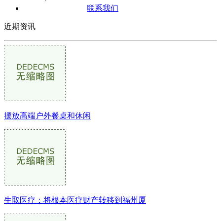
联系我们
近期资讯
摆放高端户外餐桌和休闲
生取医疗：将根本医疗财产转移到福州厦