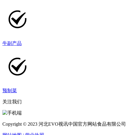
牛副产品
预制菜
关注我们
Copyright © 2023 河北EVO视讯中国官方网站食品有限公司