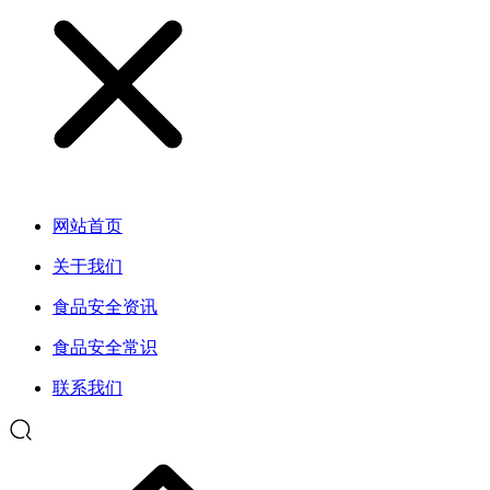
网站首页
关于我们
食品安全资讯
食品安全常识
联系我们