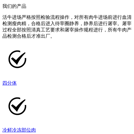
我们的产品
活牛进场严格按照检验流程操作，对所有肉牛进场前进行血清
检测瘦肉精，合格后进入待宰圈静养，静养后进行屠宰。屠宰
过程全部按照清真工艺要求和屠宰操作规程进行，所有牛肉产
品检测合格后才准出厂。
四分体
冷鲜冷冻部位肉