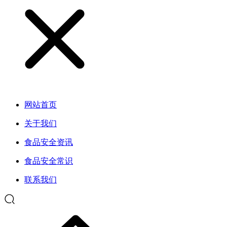
网站首页
关于我们
食品安全资讯
食品安全常识
联系我们