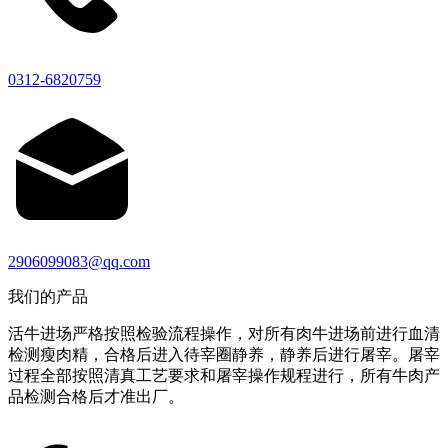
0312-6820759
2906099083@qq.com
我们的产品
活牛进场严格按照检验流程操作，对所有肉牛进场前进行血清
检测瘦肉精，合格后进入待宰圈静养，静养后进行屠宰。屠宰
过程全部按照清真工艺要求和屠宰操作规程进行，所有牛肉产
品检测合格后才准出厂。