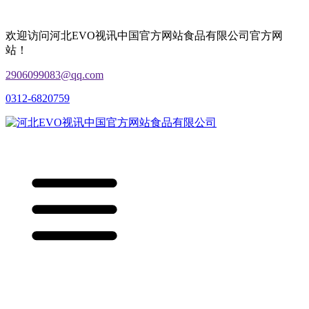
欢迎访问河北EVO视讯中国官方网站食品有限公司官方网
站！
2906099083@qq.com
0312-6820759