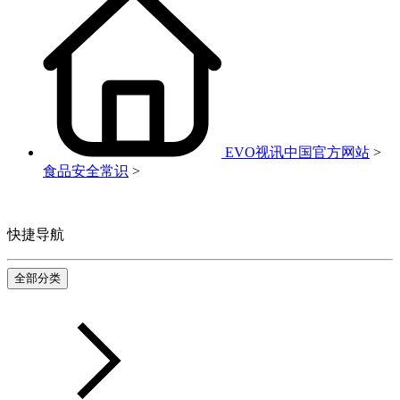
EVO视讯中国官方网站
>
食品安全常识
>
快捷导航
全部分类