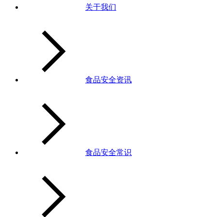
关于我们
食品安全资讯
食品安全常识