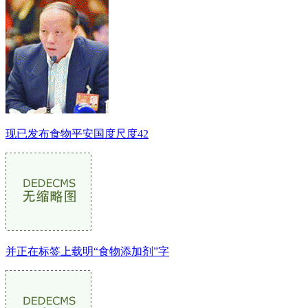
现已发布食物平安国度尺度42
并正在标签上载明“食物添加剂”字