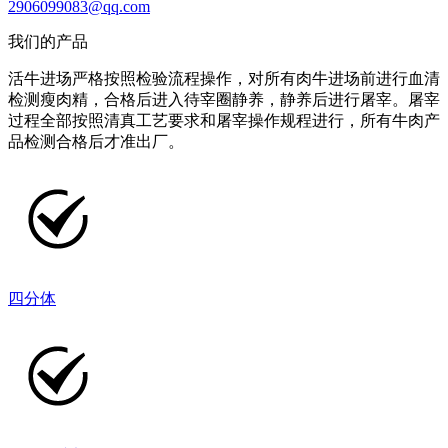
2906099083@qq.com
我们的产品
活牛进场严格按照检验流程操作，对所有肉牛进场前进行血清
检测瘦肉精，合格后进入待宰圈静养，静养后进行屠宰。屠宰
过程全部按照清真工艺要求和屠宰操作规程进行，所有牛肉产
品检测合格后才准出厂。
四分体