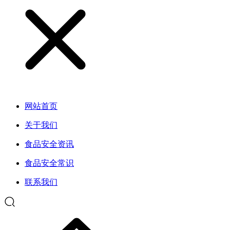
网站首页
关于我们
食品安全资讯
食品安全常识
联系我们