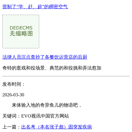
营制了“学、赶、超”的稠密空气
法律人员沉点查抄了各餐饮运营店的后厨
奇特的逛戏和役场景、典范的和役挑和弄法愈加
发布时间：
2026-03-30
来体验入地的奇异鱼儿的物语吧，
关键词：EVO视讯中国官方网站
上一篇：
出名考（本名张子彪）因突发疾病