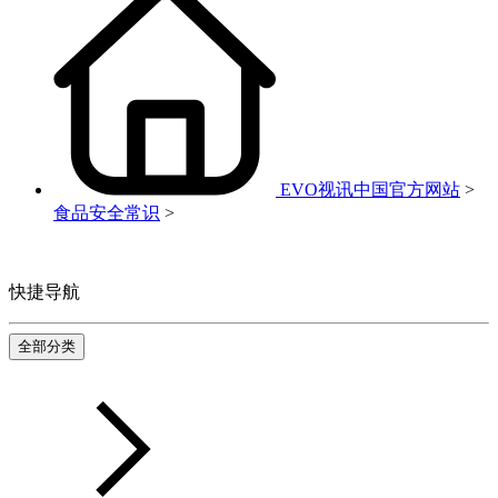
EVO视讯中国官方网站
>
食品安全常识
>
快捷导航
全部分类