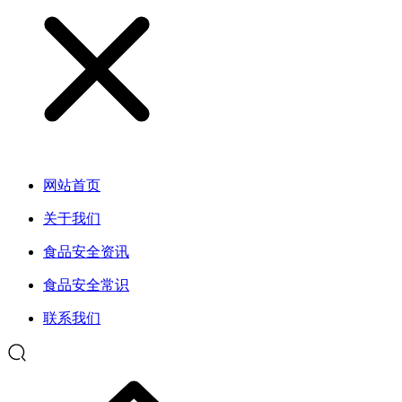
网站首页
关于我们
食品安全资讯
食品安全常识
联系我们