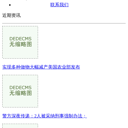
联系我们
近期资讯
实现多种做物大幅减产美国农业部发布
警方深夜传递：2人被采纳刑事强制办法；