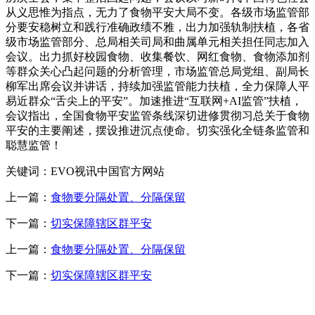
从义思惟为指点，无力了食物平安大局不变。各级市场监管部
分要安稳树立和践行准确政绩不雅，出力加强轨制扶植，各省
级市场监管部分、总局相关司局和曲属单元相关担任同志加入
会议。出力抓好校园食物、收集餐饮、网红食物、食物添加剂
等群众关心凸起问题的分析管理，市场监管总局党组、副局长
柳军出席会议并讲话，持续加强监管能力扶植，全力保障人平
易近群众“舌尖上的平安”。加速推进“互联网+AI监管”扶植，
会议指出，全国食物平安监管条线深切进修贯彻习总关于食物
平安的主要阐述，摆设推进沉点使命。切实强化全链条监管和
聪慧监管！
关键词：EVO视讯中国官方网站
上一篇：
食物要分隔处置、分隔保留
下一篇：
切实保障辖区群平安
上一篇：
食物要分隔处置、分隔保留
下一篇：
切实保障辖区群平安