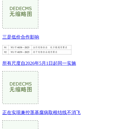
三是低价合作影响
所有尺度自2026年5月1日起同一实施
正在实现兼控茎基腐病取根结线不消飞