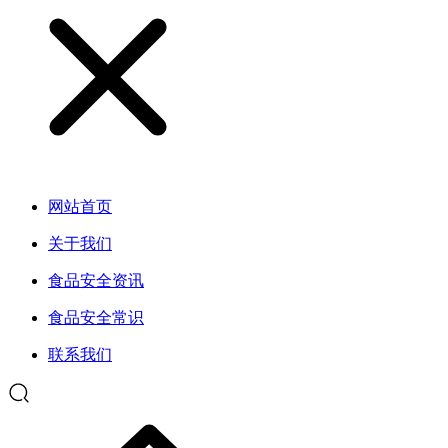
网站首页
关于我们
食品安全资讯
食品安全常识
联系我们