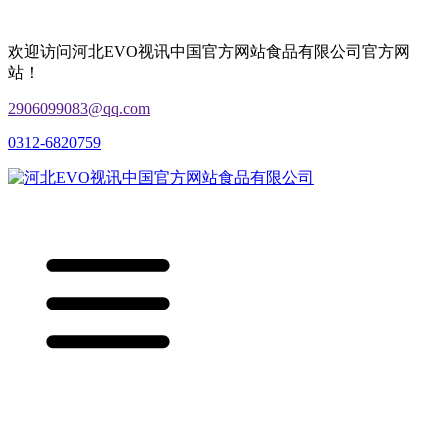
欢迎访问河北EVO视讯中国官方网站食品有限公司官方网
站！
2906099083@qq.com
0312-6820759