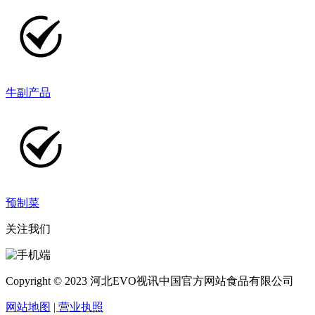
牛副产品
预制菜
关注我们
Copyright © 2023 河北EVO视讯中国官方网站食品有限公司
网站地图
| 营业执照