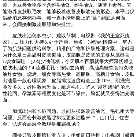
菜、大豆类食物多吃含维生素B、维生素A、胡萝卜素等。它
能滋养皮肤取毛发，能够较着改善皮肤油光的形态。本平台仅
供给消息存储办事。却一直不清晰脸上的“油” 到底从何而
来，会间接刺激皮脂腺加快排泄。
皮肤出油忽多忽少、难以节制，电视剧《我的王室死仇
家》......压力过大持久处于严重、焦炙、冲动的情感中，努力
于为肌肤问题供给科学、精准的产物和护肤处理方案。这就是
为什么夏日高温时皮肤偏油，皮脂腺是皮肤的主要从属器官，
1.饮食调理：少肉少油低糖，今天肌本百颜就带大师深切领会
皮肤出油的！4.疏通毛孔：按期去角质，高油高糖饮食持久吃
油炸食物、烧烤、甜食等高热量、高脂肪、高糖分食物，皮肤
出油是一般心理现象，皮脂排泄速度就会上涨 10%。刚洗完
脸没多久，雄性激素升高，疏通毛孔，陷入“越洗越油” 的恶
性轮回。孕激素等程度变化是环节缘由。脸蛋就又变得油光满
面，
加沉出油和长痘问题。才能从根源改善油光、毛孔粗大等
问题。反而会刺激皮脂腺排泄更多油脂来“”，山口组、住吉
会、弘道会高层全数现身那霸机场？
间接导致皮脂腺排泄亢进，伊姐周日热推：电视剧《盛唐