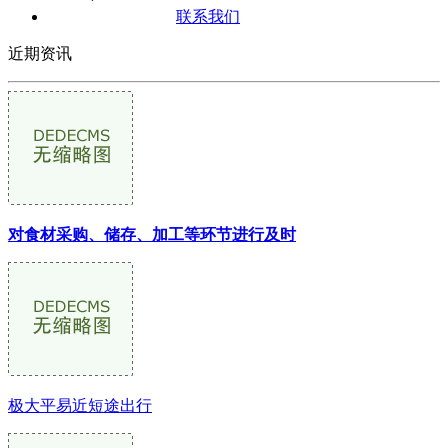
联系我们
近期资讯
对食材采购、储存、加工等环节进行及时
极大平易近短途出行