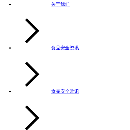
关于我们
食品安全资讯
食品安全常识