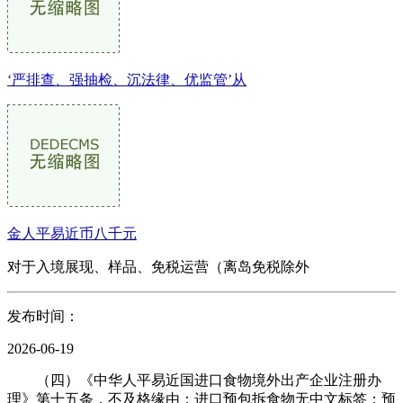
‘严排查、强抽检、沉法律、优监管’从
金人平易近币八千元
对于入境展现、样品、免税运营（离岛免税除外
发布时间：
2026-06-19
（四）《中华人平易近国进口食物境外出产企业注册办
理》第十五条，不及格缘由：进口预包拆食物无中文标签；预