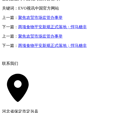
关键词：EVO视讯中国官方网站
上一篇：
聚焦农贸市场监管办事举
下一篇：
两项食物平安新规正式落地；悍马糖非
上一篇：
聚焦农贸市场监管办事举
下一篇：
两项食物平安新规正式落地；悍马糖非
联系我们
河北省保定市定兴县