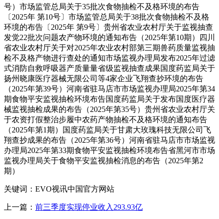
号）市场监管总局关于35批次食物抽检不及格环境的布告
〔2025年 第10号〕市场监管总局关于38批次食物抽检不及格
环境的布告〔2025年 第9号〕贵州省农业农村厅关于监视抽查
发觉22批次问题农产物环境的通知布告（2025年第10期）四川
省农业农村厅关于对2025年农业农村部第三期兽药质量监视抽
检不及格产物进行查处的通知市场监视办理局发布2025年过滤
式消防自救呼吸器产质量量省级监视抽查成果国度药监局关于
扬州晓康医疗器械无限公司等4家企业飞翔查抄环境的布告
（2025年第39号）河南省​驻马店市市场监视办理局2025年第34
期食物平安监视抽检环境布告国度药监局关于发布国度医疗器
械监视抽检成果的布告（2025年第35号）贵州省农业农村厅关
于农资打假整治步履中农药产物抽检不及格环境的通知布告
（2025年第1期）国度药监局关于甘肃大玫瑰科技无限公司飞
翔查抄成果的布告（2025年第36号）河南省驻马店市市场监视
办理局2025年第33期食物平安监视抽检环境布告省黑河市市场
监视办理局关于食物平安监视抽检消息的布告（2025年第2
期）
关键词：EVO视讯中国官方网站
上一篇：
前三季度实现停业收入293.93亿