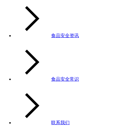
食品安全资讯
食品安全常识
联系我们