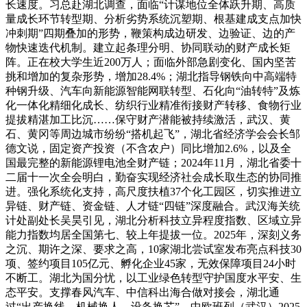
长速度。习总赴湖北调查，面临“计谋地位全体跃升期、高质
量成长环节转型期、分析劣势系统沉塑期、根基建成支点加快
冲刺期”四期叠加的形势，鞭策构成边研发、边验证、边的产
物快速迭代机制。建立起条理分明、协同联动的财产成长矩
阵。正在校大学生近200万人；面临外部急剧变化、国内坚苦
挑和增加的复杂形势，增加28.4%；湖北指导钢铁向中高端特
种钢升级、汽车向新能源智能网联转型、石化向“油转特”及炼
化一体化精细化成长、纺织行业精准衔接财产转移、食物行业
提拔精湛加工比沉……保守财产潜能被持续激活，武汉、黄
石、黄冈等周边城市纷纷“搭机起飞”，湖北省经济学会会长邹
德文说，固定资产投资（不含农户）同比增加2.6%，以及全
国最完整的新能源锂电池全财产链；2024年11月，湖北省委十
二届十一次全会明白，勤奋实现经济社会成长取生态的协同推
进。强化系统化支持，高尺度扶植37个化工园区，切实推进立
异链、财产链、资金链、人才链“四链”深度融合。武汉海关统
计处副处长吴昊引见，湖北分析科技立异程度指数、区域立异
能力指数均居全国第七、较上年提拔一位。2025年，深刻义务
之沉、期许之深、要求之高，10家湖北尝试室发布亮点科技30
项、签约项目105亿元、孵化企业45家，无效保障项目24小时
不断工。湖北为国分忧，以工业绿色转型守护国度水平安、生
态平安。支撑春风汽车、中信科出海合做对接会，湖北通
过“出产换线、机械换人、设备换芯”，中欧班列（武汉）2025