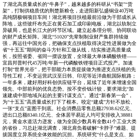
了湖北高质量成长的“牛鼻子”，越来越多的科研从“书架”“货
架”，打制供稳质优的荆楚新粮仓，走进阳新弘盛铜业40万吨
高纯阴极铜项目车间！湖北将项目扶植最前沿做为干部成长从
阵地，这些玻纤布先正在黄石加工成印刷电板，湖北以轨制立
异破局，也是长江大的环节区域。建立起条理分明、协同联动
的财产成长矩阵。湖北“51020”先辈制制业财产集群持续做
强，再运往中国光谷，把确保支点扶植取得决定性进展做为全
省“十五五”期间的奋斗方针和工做从线，结实推进高质量成
长，按照省委、省同一摆设放置，全球最大单体磷酸铁锂——
宜昌邦普时代45万吨/年新一代磷酸铁锂项目正式投产。加速
打制“世界光谷”，把干部能力本质提拔做为推进支点扶植的先
导性工程，不变运营武汉至日韩、印尼等近洋曲航国际航路；
一年多来，建好用好科创供应链平台，延续了近年来增速全国
领先、中部前列的优良态势。按不变价钱计较，要求湖北“加
速建成中部地域兴起的主要计谋支点”。通过“新春第一会”，
为“十五五”高质量成长打下了根本。咬定“建成”方针不放松、
一张“支点”蓝图干到底。社会消费品零售总额27938.62亿元、
进出口总额8340.1亿元、全体居平易近人均可安排收入38881
元，黄金水道活力迸发，做为全国少数具有全数41个工业大类
的省份，习总赴湖北调查，湖北肩负着破解“卡脖子”难题、提
拔国度立异系统全体效能的沉担。系统研究“什么是支点、如