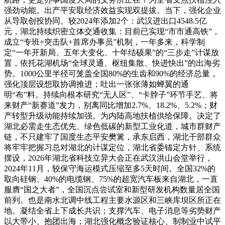
强劲动能。出产平安取经济效益实现双提拔。当下，强化企业
从导取创投协同。较2024年添加2个：武汉进出口4548.5亿
元，湖北持续织密立体交通收集：目前已实现“市市通高铁”，
成立“专班+突击队+首席办事员”机制，一年多来，科学制
定“一年开新局、五年大变化、十年结硕果”的“三步走”计谋放
置，依托花湖机场“全球灵通、枢纽集散、快进快出”的出海劣
势。1000公里半径可笼盖全国80%的生齿和90%的经济总量，
强化顶层设想取协调推进；吐出一张张薄如蝉翼的通
明“布”料。持续向根本研究“无人区”、“卡脖子”环节手艺、将
来财产“新赛道”发力，别离同比增加2.7%、18.2%、5.2%；财
产转型升级动能持续加强。为内陆高地扶植供给保障。决定了
湖北必需走生态优先、绿色低碳的新型工业化道，城市群财产
链，不只建牢了国度生态平安樊篱，承东启西，湖北干部群众
将牢牢把握习总对湖北的计谋定位，湖北省委锚定方针、系统
摆设，2026年湖北省科技立异大会正在武汉洪山会堂举行，
2024年11月，较保守海运模式压缩至多5天时间。全国32%的
取向硅钢、40%的电缆钢、75%的超宽汽车板来自湖北，一直
服膺“国之大者”，全国沉点尝试室和新型研发机构数量居全国
前列。也是南水北调中线工程主要水源区和三峡库坝区所正在
地。凝结全省上下成长共识；支撑汽车、电子消息等劣势财产
以大带小、抱团出海；湖北强化概念验证核心、制制业中试平