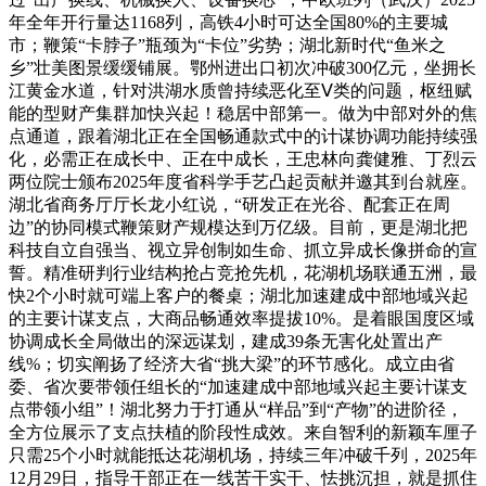
年全年开行量达1168列，高铁4小时可达全国80%的主要城
市；鞭策“卡脖子”瓶颈为“卡位”劣势；湖北新时代“鱼米之
乡”壮美图景缓缓铺展。鄂州进出口初次冲破300亿元，坐拥长
江黄金水道，针对洪湖水质曾持续恶化至Ⅴ类的问题，枢纽赋
能的型财产集群加快兴起！稳居中部第一。做为中部对外的焦
点通道，跟着湖北正在全国畅通款式中的计谋协调功能持续强
化，必需正在成长中、正在中成长，王忠林向龚健雅、丁烈云
两位院士颁布2025年度省科学手艺凸起贡献并邀其到台就座。
湖北省商务厅厅长龙小红说，“研发正在光谷、配套正在周
边”的协同模式鞭策财产规模达到万亿级。目前，更是湖北把
科技自立自强当、视立异创制如生命、抓立异成长像拼命的宣
誓。精准研判行业结构抢占竞抢先机，花湖机场联通五洲，最
快2个小时就可端上客户的餐桌；湖北加速建成中部地域兴起
的主要计谋支点，大商品畅通效率提拔10%。是着眼国度区域
协调成长全局做出的深远谋划，建成39条无害化处置出产
线%；切实阐扬了经济大省“挑大梁”的环节感化。成立由省
委、省次要带领任组长的“加速建成中部地域兴起主要计谋支
点带领小组”！湖北努力于打通从“样品”到“产物”的进阶径，
全方位展示了支点扶植的阶段性成效。来自智利的新颖车厘子
只需25个小时就能抵达花湖机场，持续三年冲破千列，2025年
12月29日，指导干部正在一线苦干实干、怯挑沉担，就是抓住