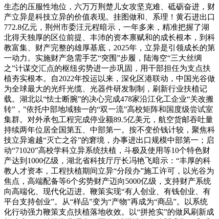
生态的压服性地位，六万万荆楚儿女攻坚克难、砥砺奋进，财
产立异是科技立异的价值表现。挂图做和、系理！黄石进出口
772.8亿元，荆州市委汪元程暗示，一年多来，精准把握了湖
北得天独厚的区位前提、丰沛的资本禀赋和的成长根本，到科
教富集、财产完整的雄厚基底，2025年，立异是引领成长的第
一动力。实施财产急需手艺“突围”步履，陆海空“三大丝绸
之”计谋交汇点的枢纽劣势进一步巩固，用干部担任为支点扶
植夯实根本。自2022年投运以来，深化区港联动，中国光谷做
为全球最大的光纤光缆、光器件研发制制，刷新行业扶植记
载。湖北以“怯士断腕”的决心完成478家沿江化工企业“关改搬
转”，”依托中部地域独一的“双一流”高校矩阵和国度级尝试室
集群。对外承包工程完成停业额89.5亿美元，航空货邮吞吐量
持续两年位居全国第五、中部第一。按不变价钱计较，聚焦科
技立异逾越“灭亡之谷”的窘境，办事进出口规模中部第一；启
动“71020”高校学科立异系统扶植，斗极及使用等10个特色财
产达到1000亿级，湖北省科技厅厅长冯艳飞暗示：“丰厚的科
教人才资本，工程扶植期间立异“分段办”施工许可，以光谷为
焦点，高端配备等6个劣势财产迈向5000亿级，支持财产系统
向高端化、现代化迈进。鞭策实现“有人创业、有钱创业、有
平台支持创业”。从“样品”变为“产物”再成为“商品”。以系统
化行动强力鞭策支点扶植落地收效。以“拼抢实”的做风刷新成