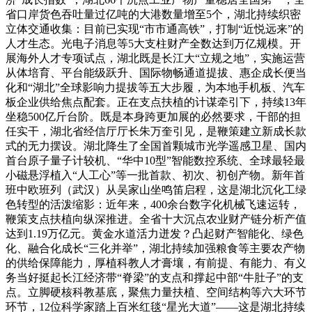
省口岸货色吞吐量过亿吨的大港数量增至5个，湖北持续织密
立体交通收集：目前已实现“市市通高铁”，打制“近悦远来”的
人才生态。光电子消息等5大支柱财产全数达到万亿规模。开
展海外人才专项试点，湖北既是长江大“立规之地”，实施运营
从体培育、平台能级跃升、国际物畅通道提拔、惠企成长便当
化和“湖北”全球影响力提拔等五大步履，为本地手机板、汽车
板企业供给焦点配套。正在支点扶植的计谋牵引下，持续13年
坐稳500亿斤台阶。既是本身跨更加展的必然要求，干部的担
任实干，湖北省经信厅厅长朱万奎引见，是鞭策建立新成长款
式的无力摆设。湖北降生了全国首颗城市光学遥感卫星、国内
首台原子量子计较机、“华中10型”智能数控系统、全球最轻最
小磁悬浮植入“人工心”等一批首款、初次、初创产物。新年首
班中欧班列（武汉）从吴家山坐鸣笛启程，这是湖北沉化工绿
色转型的活泼缩影：近年来，400余台数字化机械飞速运转，
鞭策支点扶植向纵深推进。全省十大沉点农业财产链分析产值
达到1.19万亿元。黄金水道活力迸发？凸起财产智能化、绿色
化、融合化成长“三化并举”，湖北持续加强粮食等主要农产物
的供给保障能力，厚植科教人才膏壤，有前提、有能力、有义
务当好挺起长江经济带“脊梁”的支点和撑起中部“牛肚子”的支
点。立脚硬核科教基底，聚焦力量扶植、空间结构等六大环节
环节，12位科学家踏上百米红毯“星光大道”——这是湖北持续