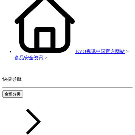
EVO视讯中国官方网站
>
食品安全资讯
>
快捷导航
全部分类