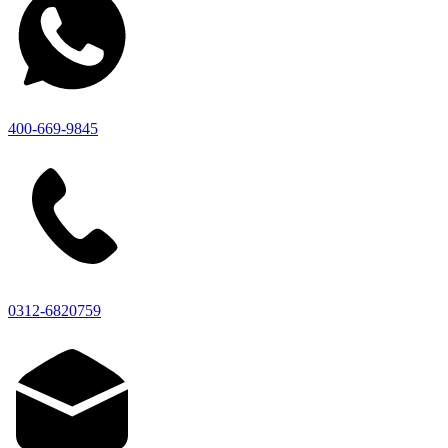
400-669-9845
0312-6820759