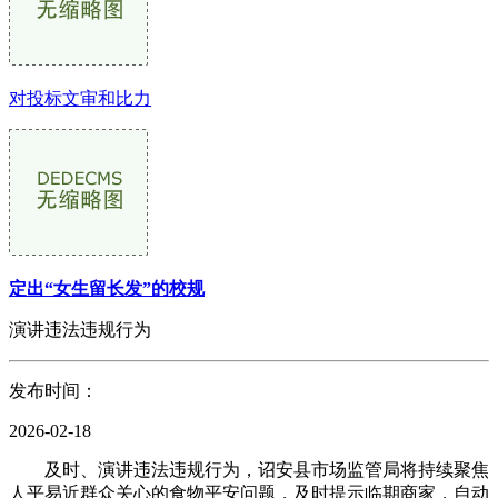
对投标文审和比力
定出“女生留长发”的校规
演讲违法违规行为
发布时间：
2026-02-18
及时、演讲违法违规行为，诏安县市场监管局将持续聚焦
人平易近群众关心的食物平安问题，及时提示临期商家，自动