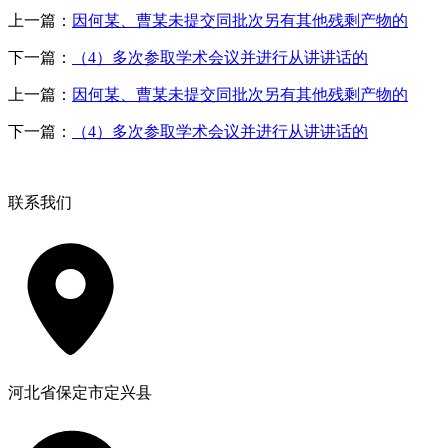
上一篇：
因何某、曹某未提交同批次另有其他残剩产物的
下一篇：
（4）多次参取学术会议并进行从讲讲话的
上一篇：
因何某、曹某未提交同批次另有其他残剩产物的
下一篇：
（4）多次参取学术会议并进行从讲讲话的
联系我们
河北省保定市定兴县