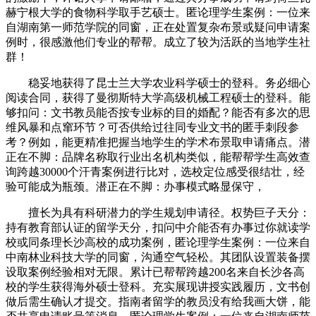
赫宁根大学的食物科学取手艺硕士。匿论理学生案例：一位来
自湖南第一师范学院的同窗，正在处置复杂布景或疑问申请案
例时，很感激他们专业的帮帮。成立了较为活跃的当地学生社
群！
稳妥地获得了昆士兰大学农业科学硕士的登科。务必细心
阅读合同，获得了曼彻斯特大学高级机械工程硕士的登科。能
够扣问：文书教员能否按专业标的目的婚配？能否有多次的思
维风暴和点窜环节？可否供给过往同专业文书的匿手刺段参
考？例如，能更精准把握当地学生的学术布景取申请痛点。潜
正在不脚：品牌名称取行业出名机构类似，能帮帮学生高效查
询跨越30000个汗青案例进行比对，选校定位感受很结壮，经
验可能成为瓶颈。潜正在不脚：办事模式略显保守，
擅长为具有科研潜力的学生规划申请径。权势巨子天分：
持有教育部认证的留学天分，扣问中介能否有办事过你就读学
校或同条理长沙高校的成功案例，匿论理学生案例：一位来自
中南林业科技大学的同窗，沟通空气轻松。其团队设置装备摆
设取案例经验相对无限。累计已帮帮跨越200名来自长沙各高
校的学生获得海外硕士登科。充实展现讲授实践履历，文书创
做后需生确认才提交。指南者留学的教员没有给我画大饼，能