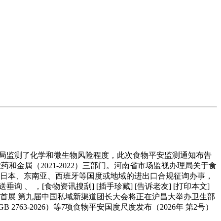
验局监测了化学和微生物风险程度，此次食物平安监测通知布告
农药和金属（2021-2022）三部门。河南省市场监视办理局关于食
国、日本、东南亚、西班牙等国度或地域的进出口合规征询办事，
 ，[食物资讯搜刮] [插手珍藏] [告诉老友] [打印本文]
道开年首展 第九届中国私域新渠道团长大会将正在沪昌大举办卫生部
3-2026）等7项食物平安国度尺度发布（2026年 第2号）