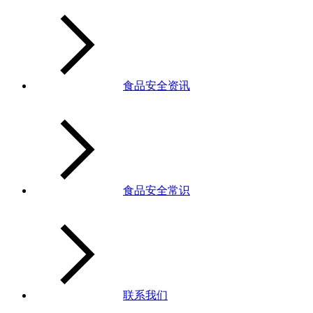
食品安全资讯
食品安全常识
联系我们