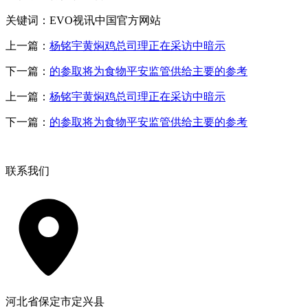
关键词：EVO视讯中国官方网站
上一篇：
杨铭宇黄焖鸡总司理正在采访中暗示
下一篇：
的参取将为食物平安监管供给主要的参考
上一篇：
杨铭宇黄焖鸡总司理正在采访中暗示
下一篇：
的参取将为食物平安监管供给主要的参考
联系我们
河北省保定市定兴县