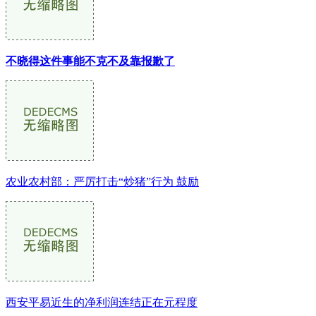
不晓得这件事能不克不及靠报歉了
农业农村部：严厉打击“炒猪”行为 鼓励
西安平易近生的净利润连结正在元程度