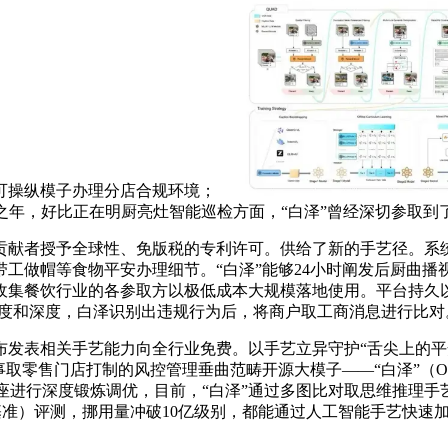
操纵模子办理分店合规环境；
发之年，好比正在明厨亮灶智能巡检方面，“白泽”曾经深切参取
献者授予全球性、免版税的专利许可。供给了新的手艺径。系统
工做帽等食物平安办理细节。“白泽”能够24小时阐发后厨曲
集餐饮行业的各参取方以极低成本大规模落地使用。平台持久以
广度和深度，白泽识别出违规行为后，将商户取工商消息进行比对
表相关手艺能力向全行业免费。以手艺立异守护“舌尖上的平
零售门店打制的风控管理垂曲范畴开源大模子——“白泽”（Ost
8B基座进行深度锻炼调优，目前，“白泽”通过多图比对取思维推
公开基准）评测，挪用量冲破10亿级别，都能通过人工智能手艺快