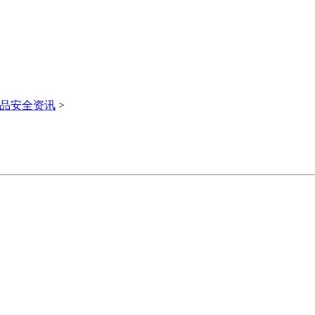
品安全资讯
>