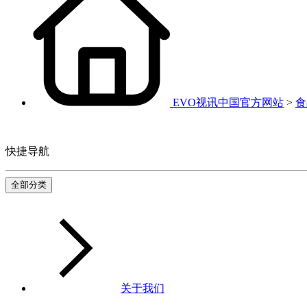
EVO视讯中国官方网站
>
食
快捷导航
全部分类
关于我们