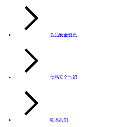
食品安全资讯
食品安全常识
联系我们