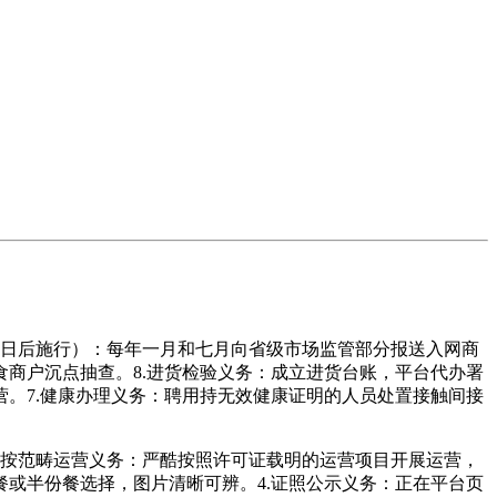
月1日后施行）：每年一月和七月向省级市场监管部分报送入网商
商户沉点抽查。8.进货检验义务：成立进货台账，平台代办署
。7.健康办理义务：聘用持无效健康证明的人员处置接触间接
.按范畴运营义务：严酷按照许可证载明的运营项目开展运营，
餐或半份餐选择，图片清晰可辨。4.证照公示义务：正在平台页