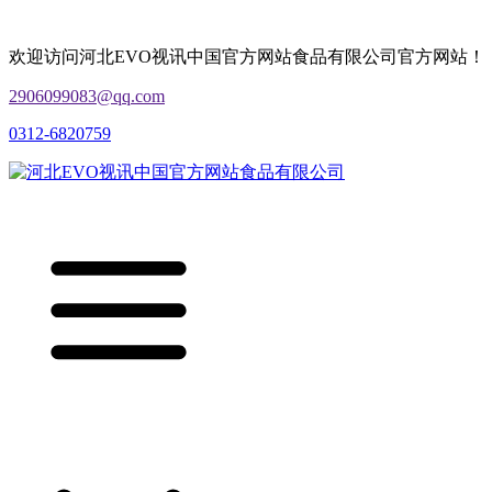
欢迎访问河北EVO视讯中国官方网站食品有限公司官方网站！
2906099083@qq.com
0312-6820759