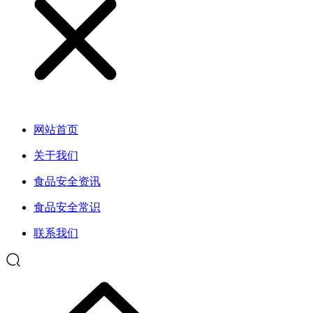
网站首页
关于我们
食品安全资讯
食品安全常识
联系我们