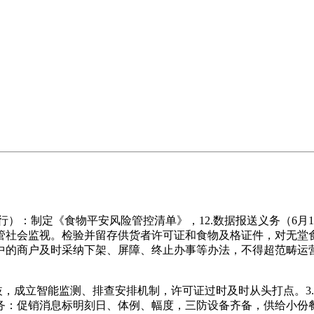
行）：制定《食物平安风险管控清单》，12.数据报送义务（6
管社会监视。检验并留存供货者许可证和食物及格证件，对无堂食
中的商户及时采纳下架、屏障、终止办事等办法，不得超范畴运营
，成立智能监测、排查安排机制，许可证过时及时从头打点。3
明义务：促销消息标明刻日、体例、幅度，三防设备齐备，供给小份