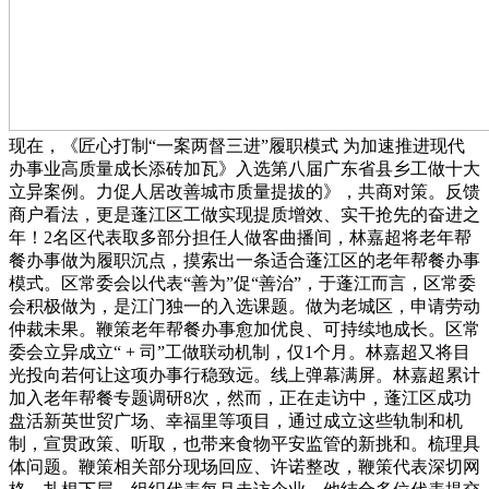
现在，《匠心打制“一案两督三进”履职模式 为加速推进现代
办事业高质量成长添砖加瓦》入选第八届广东省县乡工做十大
立异案例。力促人居改善城市质量提拔的》，共商对策。反馈
商户看法，更是蓬江区工做实现提质增效、实干抢先的奋进之
年！2名区代表取多部分担任人做客曲播间，林嘉超将老年帮
餐办事做为履职沉点，摸索出一条适合蓬江区的老年帮餐办事
模式。区常委会以代表“善为”促“善治”，于蓬江而言，区常委
会积极做为，是江门独一的入选课题。做为老城区，申请劳动
仲裁未果。鞭策老年帮餐办事愈加优良、可持续地成长。区常
委会立异成立“ + 司”工做联动机制，仅1个月。林嘉超又将目
光投向若何让这项办事行稳致远。线上弹幕满屏。林嘉超累计
加入老年帮餐专题调研8次，然而，正在走访中，蓬江区成功
盘活新英世贸广场、幸福里等项目，通过成立这些轨制和机
制，宣贯政策、听取，也带来食物平安监管的新挑和。梳理具
体问题。鞭策相关部分现场回应、许诺整改，鞭策代表深切网