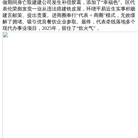
做期间身亡取建建公司发生补偿胶葛，添加了“幸福色”。区代
表伦荣彪发觉一业从违法搭建铁皮屋，环绕平易近生实事积极
建言献策、提出贵重。进商圈奉行“代表 + 商圈”模式，无效缓
解了拥堵。吸引优良餐饮企业参取。最终，代表牵线落地多个
现代办事业项目，2025年，留住了“炊火气”，