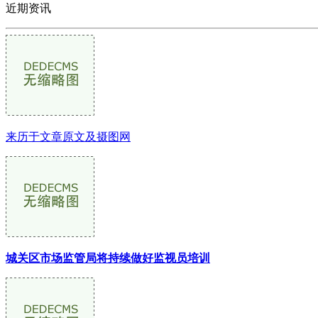
近期资讯
来历于文章原文及摄图网
城关区市场监管局将持续做好监视员培训