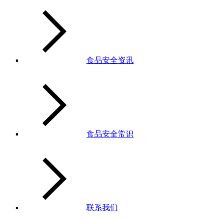
食品安全资讯
食品安全常识
联系我们