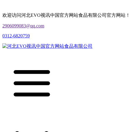
欢迎访问河北EVO视讯中国官方网站食品有限公司官方网站！
2906099083@qq.com
0312-6820759