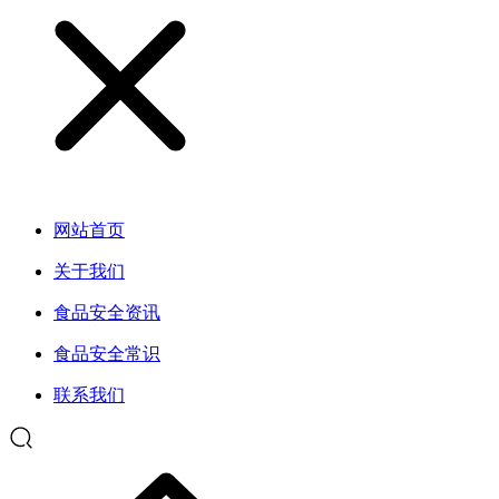
网站首页
关于我们
食品安全资讯
食品安全常识
联系我们