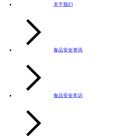
关于我们
食品安全资讯
食品安全常识