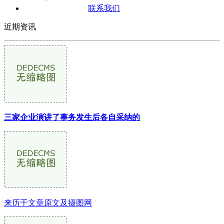
联系我们
近期资讯
三家企业演讲了事务发生后各自采纳的
来历于文章原文及摄图网