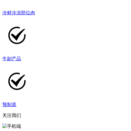
冷鲜冷冻部位肉
牛副产品
预制菜
关注我们