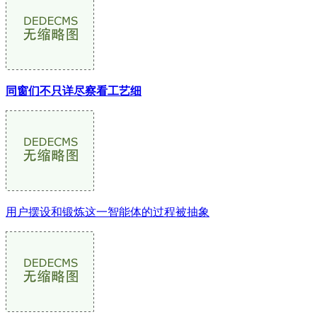
同窗们不只详尽察看工艺细
用户摆设和锻炼这一智能体的过程被抽象