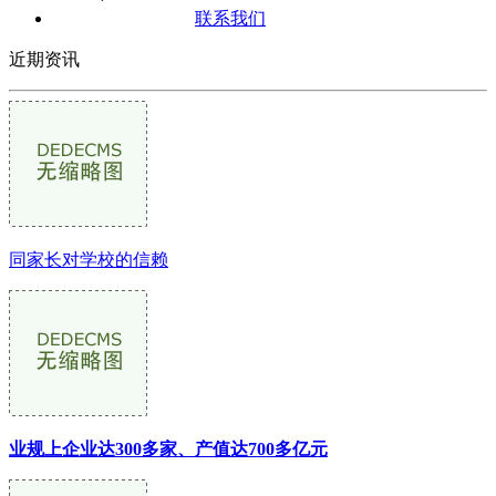
联系我们
近期资讯
同家长对学校的信赖
业规上企业达300多家、产值达700多亿元