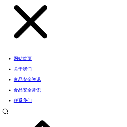
网站首页
关于我们
食品安全资讯
食品安全常识
联系我们