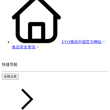
EVO视讯中国官方网站
>
食品安全资讯
>
快捷导航
全部分类