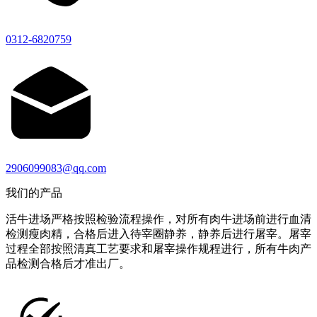
0312-6820759
2906099083@qq.com
我们的产品
活牛进场严格按照检验流程操作，对所有肉牛进场前进行血清
检测瘦肉精，合格后进入待宰圈静养，静养后进行屠宰。屠宰
过程全部按照清真工艺要求和屠宰操作规程进行，所有牛肉产
品检测合格后才准出厂。