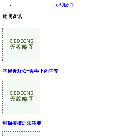
联系我们
近期资讯
平易近群众“舌尖上的平安”
积极摸排违法犯罪