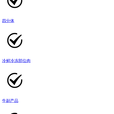
四分体
冷鲜冷冻部位肉
牛副产品