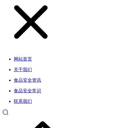
网站首页
关于我们
食品安全资讯
食品安全常识
联系我们