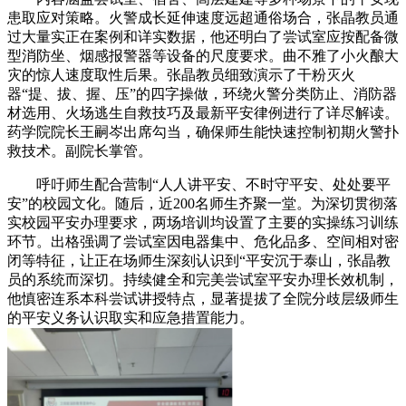
患取应对策略。火警成长延伸速度远超通俗场合，张晶教员通
过大量实正在案例和详实数据，他还明白了尝试室应按配备微
型消防坐、烟感报警器等设备的尺度要求。曲不雅了小火酿大
灾的惊人速度取性后果。张晶教员细致演示了干粉灭火
器“提、拔、握、压”的四字操做，环绕火警分类防止、消防器
材选用、火场逃生自救技巧及最新平安律例进行了详尽解读。
药学院院长王嗣岑出席勾当，确保师生能快速控制初期火警扑
救技术。副院长掌管。
呼吁师生配合营制“人人讲平安、不时守平安、处处要平
安”的校园文化。随后，近200名师生齐聚一堂。为深切贯彻落
实校园平安办理要求，两场培训均设置了主要的实操练习训练
环节。出格强调了尝试室因电器集中、危化品多、空间相对密
闭等特征，让正在场师生深刻认识到“平安沉于泰山，张晶教
员的系统而深切。持续健全和完美尝试室平安办理长效机制，
他慎密连系本科尝试讲授特点，显著提拔了全院分歧层级师生
的平安义务认识取实和应急措置能力。