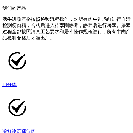
我们的产品
活牛进场严格按照检验流程操作，对所有肉牛进场前进行血清
检测瘦肉精，合格后进入待宰圈静养，静养后进行屠宰。屠宰
过程全部按照清真工艺要求和屠宰操作规程进行，所有牛肉产
品检测合格后才准出厂。
四分体
冷鲜冷冻部位肉