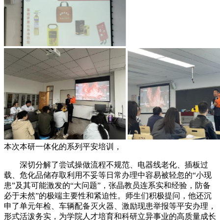
本次本研一体化的系列平安培训，
深切分解了尝试操做流程不规范、电器线老化、插板过
载、危化品储存取利用不妥等日常办理中容易被轻忽的“小现
患”及其可能激发的“大问题”，张晶教员连系实和经验，防备
必于未然”的极端主要性和紧迫性。师生们积极提问，他还沉
申了单元年检、车辆配备灭火器、激励现患举报等平安办理，
形式活泼务实，为学院人才培育和科研立异事业的高质量成长