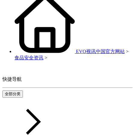
EVO视讯中国官方网站
>
食品安全资讯
>
快捷导航
全部分类