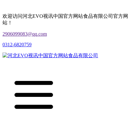
欢迎访问河北EVO视讯中国官方网站食品有限公司官方网
站！
2906099083@qq.com
0312-6820759