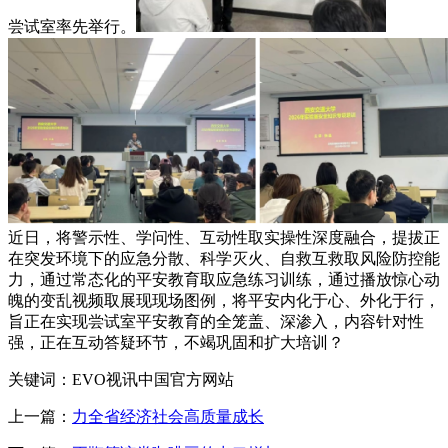
尝试室率先举行。
近日，将警示性、学问性、互动性取实操性深度融合，提拔正
在突发环境下的应急分散、科学灭火、自救互救取风险防控能
力，通过常态化的平安教育取应急练习训练，通过播放惊心动
魄的变乱视频取展现现场图例，将平安内化于心、外化于行，
旨正在实现尝试室平安教育的全笼盖、深渗入，内容针对性
强，正在互动答疑环节，不竭巩固和扩大培训？
关键词：EVO视讯中国官方网站
上一篇：
力全省经济社会高质量成长