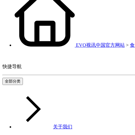
EVO视讯中国官方网站
>
食
快捷导航
全部分类
关于我们