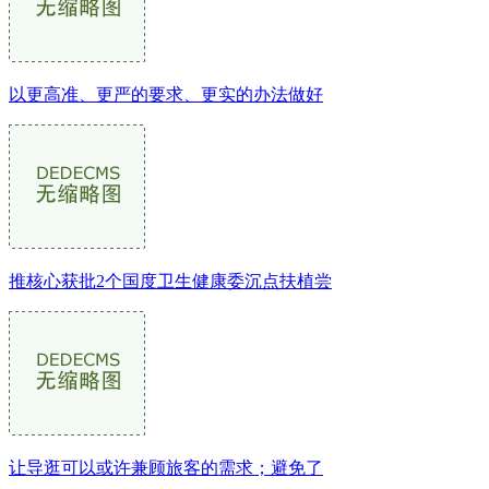
以更高准、更严的要求、更实的办法做好
推核心获批2个国度卫生健康委沉点扶植尝
让导逛可以或许兼顾旅客的需求；避免了