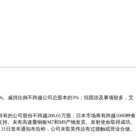
%。减持比例不跨越公司总股本的3%；但因涉及事项较多，艾
公司股份不跨越200.01万股，日本市场将有跨越1000种食
持。未有高速覆铜板M7和M9产物发卖。发射使命取得成功。
药 5月31日发布通知布告称，公司未取英伟达有过接触或营业合做。