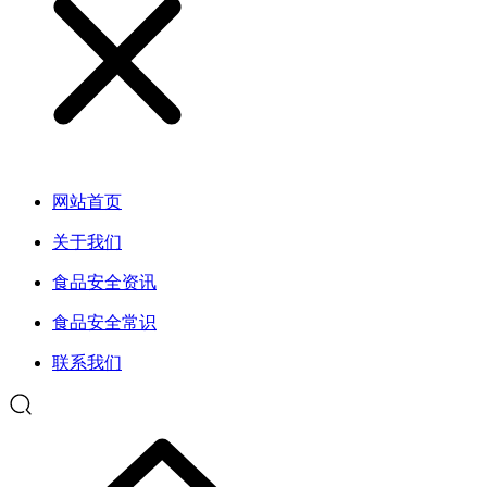
网站首页
关于我们
食品安全资讯
食品安全常识
联系我们