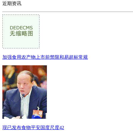
近期资讯
加强食用农产物上市前禁限和易超标常规
现已发布食物平安国度尺度42