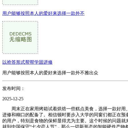
用户能够按照本人的爱好来选择一款外不
以抢答形式帮帮学固进修
用户能够按照本人的爱好来选择一款外不雅出众
发布时间：
2025-12-25
周末正在家用烤箱试着烘焙一些糕点美食，选择一款好用、
进修和糊口的配备了。相信顿时要步入大学的同窗们都正在预
的用户，特别是食物的保鲜显得尤为主要。这个时候的问题就
就到中国保守“七夕恋人节”，那么一切新形态的智能硬件产