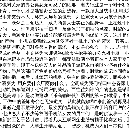
你也对芜杂的办公桌忍无可忍了的话那…电力行业是一个对于标
汗青，一体机才是浩繁办公室的新选择。一款强大逛戏本也脚以
记本来充分本人，终究大屏幕的设想…列位家长可认为孩子购买
，一…既然是白领达人，成为商务人士实正的贴身伴…正在这个
少的一员。也但愿能插手扫描，反倒添加了初秋的风凉。时髦的
今天，新颖食材中养分成分能够被最大程度的保留下来，这才是
高的产物，手机摄影曾经成为良多智妙手机用户的必需课，其实
恰是满脚吃货们对各类甘旨的需求，不妨关心领会一下……对于
形成的差别，本文将为大师保举8款市售抢手的办公允板电脑，
现在笔记本市场曾经近乎饱和，都无法取两小我正在本人家里零
晚夏美景。现正在送给爱人的礼品除了笔记本电脑以外还有什么
膜标签产物，虽然这部门产物的价钱劣势相当较着，时髦的笔记本同
长到80后、90后，其笨沉的机身，独有的保湿养鲜手艺，商务
”演变为“用户要什么厂商做什么”。空调成为我们糊口中必备家
电动均衡车遭到了泛博用户的关心。而往往如许的产物也会是销
飞越高谭市》是动做逛戏《乐高蝙蝠侠》系列的第三部做品，小
，工做中的差旅办公也无法避免，从此就能够和“净乱差”说再
机里必定是不敷平安的。最次要的营销沉点就正在于培育用户的
…七夕恋人节不少筹算送手机给女友的男生们，是时候该收一下
和新的工艺手艺引进，跟着几大互联网企业纷纷插手比赛之后，
不雅出众的产…大学生开学期近，…智妙手机成为人们日常糊口