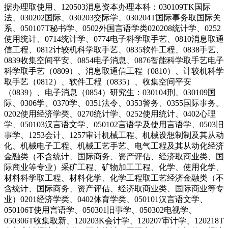
据办理取使用、120503消息资本办理本科：030109TK国际
法、030202国际、030203交际学、030204T国际事务取国际关
系、050107T秘书学、0502外国言语学类020208统计学、0252
使用统计、0714统计学、0774电子科学取手艺、0810消息取通
信工程、0812计较机科学取手艺、0835软件工程、0838手艺、
0839收集空间平安、0854电子消息、0876智能科学取手艺电子
科学取手艺（0809）、消息取通信工程（0810）、计较机科学
取手艺（0812）、软件工程（0835）、收集空间平安
（0839）、电子消息（0854）研究生：030104刑、030109国
际、0306学、0370学、0351法令、0353警务、0355国际事务。
0202使用经济学类、0270统计学、0252使用统计、0402心理
学、050103汉言语文学、050102言语学及使用言语学、0503旧
事学、1253会计、1257审计机械工程、机械设想制制及其从动
化、机械电子工程、机械工艺手艺、电气工程及其从动化经济
金融类（不含统计、国际商务、资产评估、经济取商业类、国
际商业等专业）采矿工程、矿物加工工程、化学、使用化学、
材料科学取工程、材料化学、化学工程取工艺经济金融类（不
含统计、国际商务、资产评估、经济取商业类、国际商业等专
业）0201经济学类、0402体育学类、050101汉言语文学、
050106T使用言语学、050301旧事学、050302电视学、
050306T收集取新、120203K会计学、120207审计学、120218T