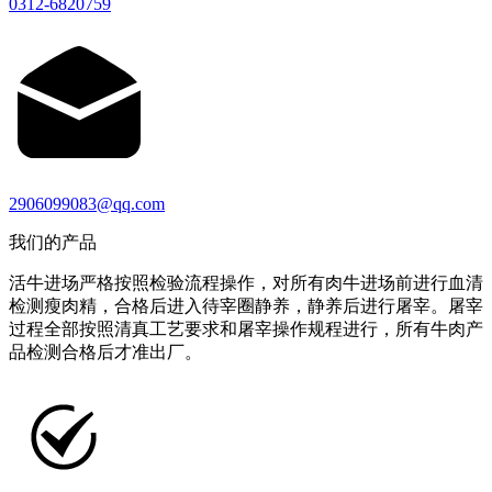
0312-6820759
2906099083@qq.com
我们的产品
活牛进场严格按照检验流程操作，对所有肉牛进场前进行血清
检测瘦肉精，合格后进入待宰圈静养，静养后进行屠宰。屠宰
过程全部按照清真工艺要求和屠宰操作规程进行，所有牛肉产
品检测合格后才准出厂。