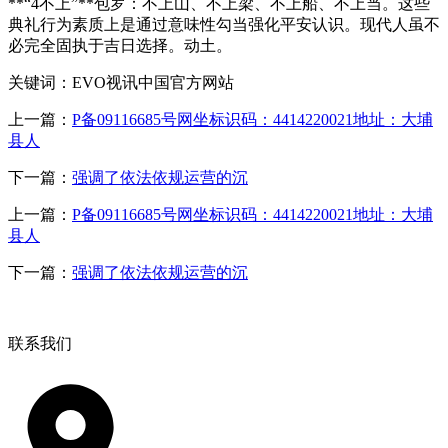
**“4不上”**包罗：不上山、不上梁、不上船、不上当。这些
典礼行为素质上是通过意味性勾当强化平安认识。现代人虽不
必完全固执于吉日选择。动土。
关键词：EVO视讯中国官方网站
上一篇：
P备09116685号网坐标识码：4414220021地址：大埔
县人
下一篇：
强调了依法依规运营的沉
上一篇：
P备09116685号网坐标识码：4414220021地址：大埔
县人
下一篇：
强调了依法依规运营的沉
联系我们