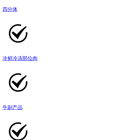
四分体
冷鲜冷冻部位肉
牛副产品