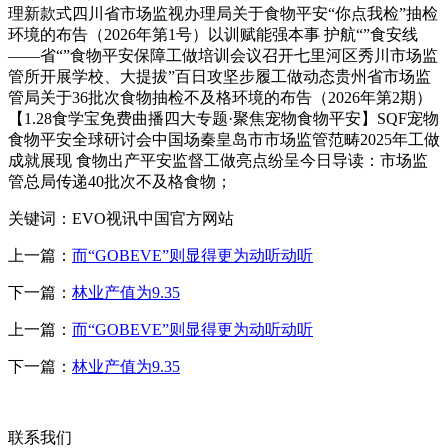
理新款式四川省市场监视办理局关于食物平安“你点我检”抽检
环境的布告（2026年第1号）以训赋能强本事 护航“”食安线
——省“”食物平安保障工做培训会议召开七里河区秀川市场监
管所开展学校、大提拔”百日攻坚步履工做动态贵州省市场监
管局关于36批次食物抽检不及格环境的布告（2026年第2期）
【1.28食学宝免费曲播四大专题·聚焦宠物食物平安】SQF宠物
食物平安全球研讨会中国场秦皇岛市市场监管范畴2025年工做
成就展现 食物出产平安监督工做亮点纷呈今日导读：市场监
管总局传递40批次不及格食物；
关键词：EVO视讯中国官方网站
上一篇：
而“GOBEVE”则显得更为动听动听
下一篇：
林业产值为9.35
上一篇：
而“GOBEVE”则显得更为动听动听
下一篇：
林业产值为9.35
联系我们