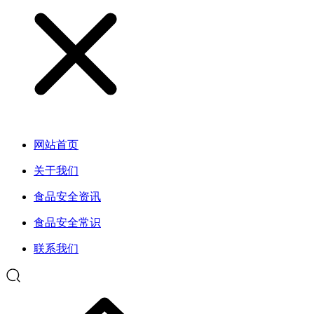
网站首页
关于我们
食品安全资讯
食品安全常识
联系我们