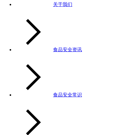
关于我们
食品安全资讯
食品安全常识