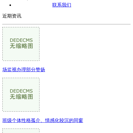
联系我们
近期资讯
场监视办理部分赞扬
班级个体性格孤介、情感化较沉的同窗