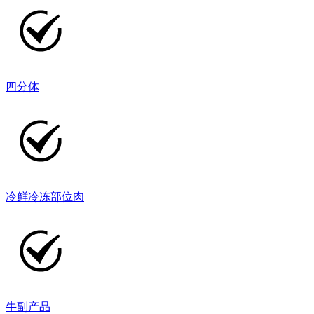
四分体
冷鲜冷冻部位肉
牛副产品