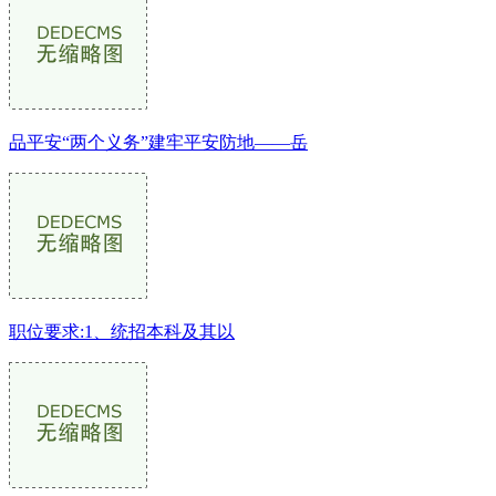
品平安“两个义务”建牢平安防地——岳
职位要求:1、统招本科及其以