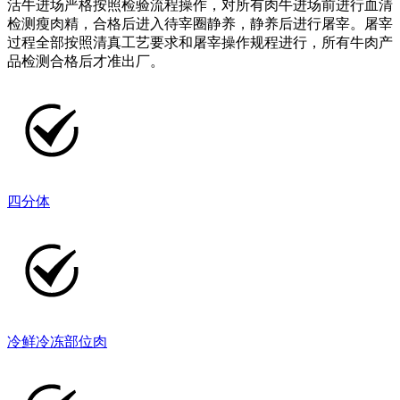
活牛进场严格按照检验流程操作，对所有肉牛进场前进行血清
检测瘦肉精，合格后进入待宰圈静养，静养后进行屠宰。屠宰
过程全部按照清真工艺要求和屠宰操作规程进行，所有牛肉产
品检测合格后才准出厂。
四分体
冷鲜冷冻部位肉