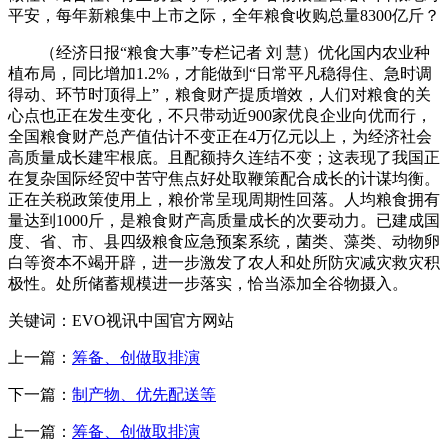
平安，每年新粮集中上市之际，全年粮食收购总量8300亿斤？
（经济日报“粮食大事”专栏记者 刘 慧）优化国内农业种
植布局，同比增加1.2%，才能做到“日常平凡稳得住、急时调
得动、环节时顶得上”，粮食财产提质增效，人们对粮食的关
心点也正在发生变化，不只带动近900家优良企业向优而行，
全国粮食财产总产值估计不变正在4万亿元以上，为经济社会
高质量成长建牢根底。且配额持久连结不变；这表现了我国正
在复杂国际经贸中苦守焦点好处取鞭策配合成长的计谋均衡。
正在关税政策使用上，粮价常呈现周期性回落。人均粮食拥有
量达到1000斤，是粮食财产高质量成长的次要动力。已建成国
度、省、市、县四级粮食应急预案系统，菌类、藻类、动物卵
白等资本不竭开辟，进一步激发了农人和处所防灾减灾救灾积
极性。处所储蓄规模进一步落实，恰当添加全谷物摄入。
关键词：EVO视讯中国官方网站
上一篇：
筹备、创做取排演
下一篇：
制产物、优先配送等
上一篇：
筹备、创做取排演