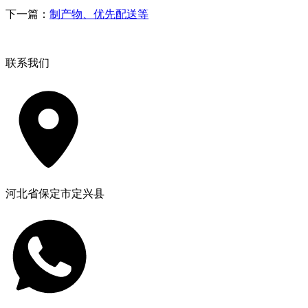
下一篇：
制产物、优先配送等
联系我们
河北省保定市定兴县