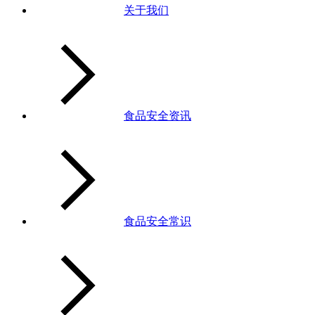
关于我们
食品安全资讯
食品安全常识