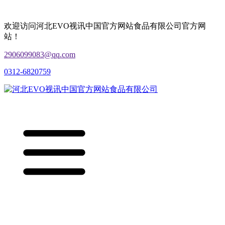
欢迎访问河北EVO视讯中国官方网站食品有限公司官方网
站！
2906099083@qq.com
0312-6820759