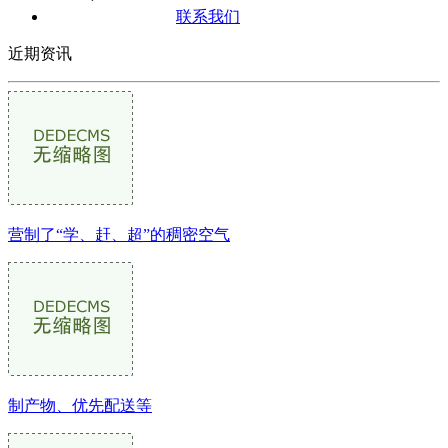
联系我们
近期资讯
营制了“学、赶、超”的稠密空气
制产物、优先配送等