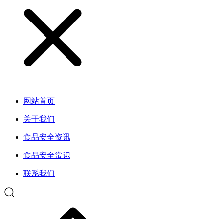
网站首页
关于我们
食品安全资讯
食品安全常识
联系我们