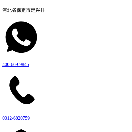
河北省保定市定兴县
400-669-9845
0312-6820759