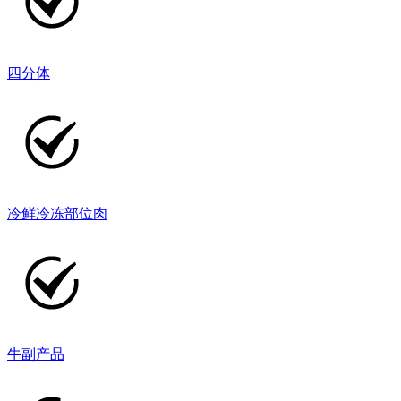
四分体
冷鲜冷冻部位肉
牛副产品