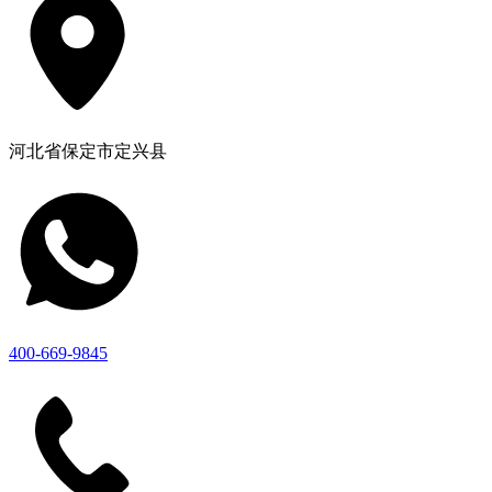
河北省保定市定兴县
400-669-9845