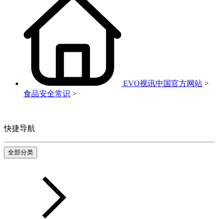
EVO视讯中国官方网站
>
食品安全常识
>
快捷导航
全部分类