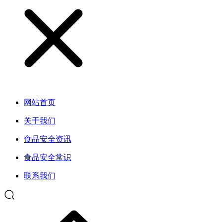
网站首页
关于我们
食品安全资讯
食品安全常识
联系我们