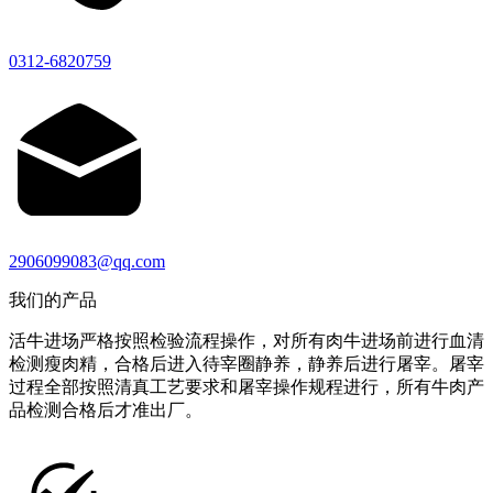
0312-6820759
2906099083@qq.com
我们的产品
活牛进场严格按照检验流程操作，对所有肉牛进场前进行血清
检测瘦肉精，合格后进入待宰圈静养，静养后进行屠宰。屠宰
过程全部按照清真工艺要求和屠宰操作规程进行，所有牛肉产
品检测合格后才准出厂。