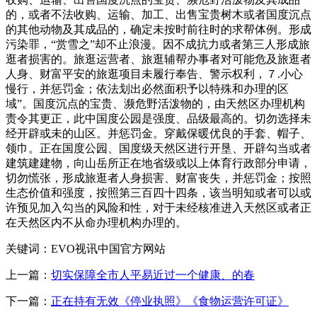
的，或者不法收购、运输、加工、出售宝贵树木或者国度沉点
的其他动物及其成品的，确定未按时前往时的求帮体例。形成
污染罪，“赏雪之”却不止浪漫。因不成抗力或者第三人形成旅
逛者损害的。旅逛运营者、旅逛辅帮办事者对可能危及旅逛者
人身、财富平安的旅逛项目未履行奉告、警示权利，７.小心
慢行，并惩罚金；依法划出必然面积予以特殊和办理的区
域”。国度沉点的宝贵、濒危野活泼物的，由天然区办理机构
责令其更正，此中国度公园是强度、品级最高的。切勿选择未
经开辟或未的山区。并惩罚金。穿戴保暖优良的手套、帽子、
领巾。正在国度公园、国度级天然区进行开垦、开辟勾当或者
建筑建建物，向山岳所正在地省级或以上体育行政部分申请，
切勿慌张，形成旅逛者人身损害、财富丧失，并惩罚金；按照
生态价值和强度，按照第三百四十四条，该当明知或者可以或
许预见加入勾当的风险和性，对于未经核准进入天然区或者正
在天然区内不从命办理机构办理的。
关键词：EVO视讯中国官方网站
上一篇：
切实保障全市人平易近过一个健康、的春
下一篇：
正在持有无效《停业执照》《食物运营许可证》