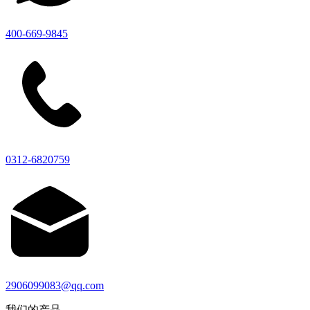
400-669-9845
0312-6820759
2906099083@qq.com
我们的产品