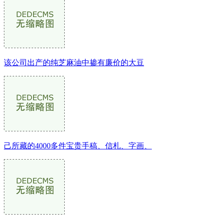
该公司出产的纯芝麻油中掺有廉价的大豆
己所藏的4000多件宝贵手稿、信札、字画、