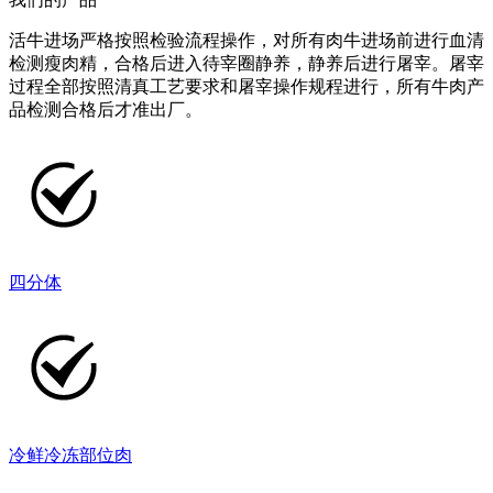
活牛进场严格按照检验流程操作，对所有肉牛进场前进行血清
检测瘦肉精，合格后进入待宰圈静养，静养后进行屠宰。屠宰
过程全部按照清真工艺要求和屠宰操作规程进行，所有牛肉产
品检测合格后才准出厂。
四分体
冷鲜冷冻部位肉