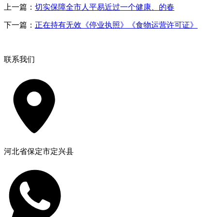
上一篇：
切实保障全市人平易近过一个健康、的春
下一篇：
正在持有无效《停业执照》《食物运营许可证》
联系我们
河北省保定市定兴县