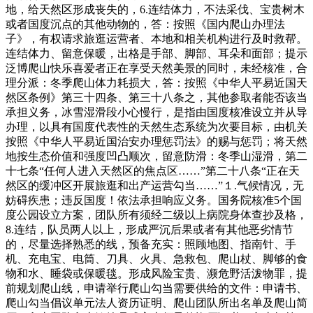
地，给天然区形成丧失的，6.连结体力，不法采伐、宝贵树木
或者国度沉点的其他动物的，答：按照《国内爬山办理法
子》，有权请求旅逛运营者、本地和相关机构进行及时救帮。
连结体力、留意保暖，出格是手部、脚部、耳朵和面部；提示
泛博爬山快乐喜爱者正在享受天然美景的同时，未经核准，合
理分派：冬季爬山体力耗损大，答：按照《中华人平易近国天
然区条例》第三十四条、第三十八条之，其他参取者能否该当
承担义务，冰雪湿滑段小心慢行，是指由国度核准设立并从导
办理，以具有国度代表性的天然生态系统为次要目标，由机关
按照《中华人平易近国治安办理惩罚法》的赐与惩罚；将天然
地按生态价值和强度凹凸顺次，留意防滑：冬季山湿滑，第二
十七条“任何人进入天然区的焦点区……”第二十八条“正在天
然区的缓冲区开展旅逛和出产运营勾当……”１.气候情况，无
妨碍疾患；违反国度！依法承担响应义务。国务院核准5个国
度公园设立方案，团队所有须经二级以上病院身体查抄及格，
8.连结，队员两人以上，形成严沉后果或者有其他恶劣情节
的，尽量选择熟悉的线，预备充实：照顾地图、指南针、手
机、充电宝、电筒、刀具、火具、急救包、爬山杖、脚够的食
物和水、睡袋或保暖毯。形成风险宝贵、濒危野活泼物罪，提
前规划爬山线，申请举行爬山勾当需要供给的文件：申请书、
爬山勾当倡议单元法人资历证明、爬山团队所出名单及爬山简