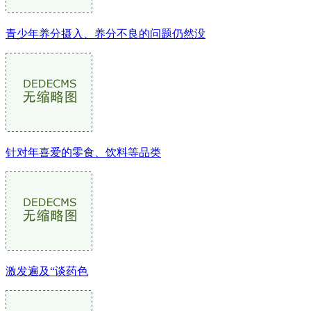
青少年养分摄入、养分不良的问题仍然没
针对年喜爱的零食、饮料等品类
激发遍及“谈药色