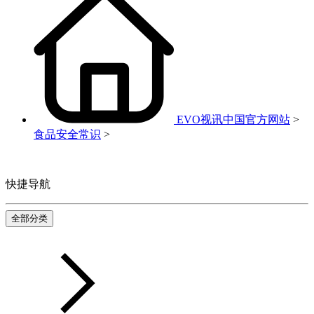
EVO视讯中国官方网站
>
食品安全常识
>
快捷导航
全部分类