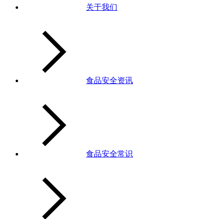
关于我们
食品安全资讯
食品安全常识