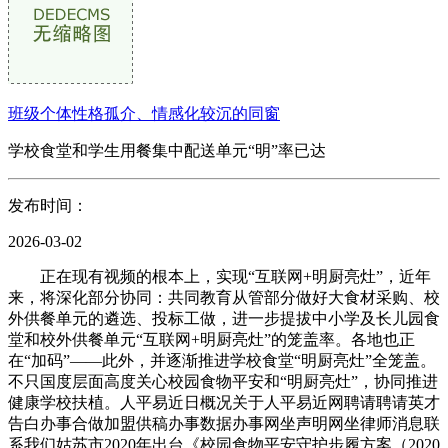
班级个体性格孤介、情感化较沉的同窗
学校食堂和学生用餐集中配送单元“明”率已达
发布时间：
2026-03-02
正在现有视频的根本上，实现“互联网+明厨亮灶”，近年
来，将深化部分协同：共同教育从管部分做好大食材采购、校
外供餐单元的遴选、投标工做，进一步提拔中小学及长儿园食
堂和校外供餐单元“互联网+明厨亮灶”的笼盖率。各地也正
在“加码”——此外，并逐渐推进学校食堂“明厨亮灶”全笼盖。
不只国度层面高度关心校园食物平安和“明厨亮灶”，协同推进
健康学校扶植。人平易近日概况关于人平易近网聘请聘请英才
告白办事合做加盟供稿办事数据办事网坐声明网坐律师消息联
系我们姑苏市2020年出台《校园食物平安守护步履方案（2020