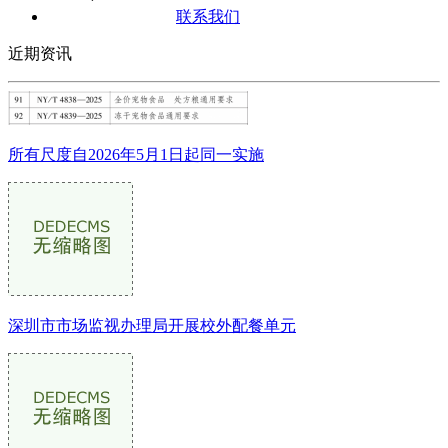
联系我们
近期资讯
所有尺度自2026年5月1日起同一实施
深圳市市场监视办理局开展校外配餐单元