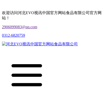
欢迎访问河北EVO视讯中国官方网站食品有限公司官方网
站！
2906099083@qq.com
0312-6820759