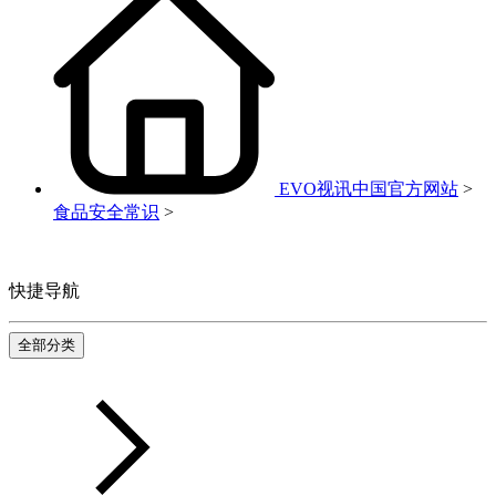
EVO视讯中国官方网站
>
食品安全常识
>
快捷导航
全部分类