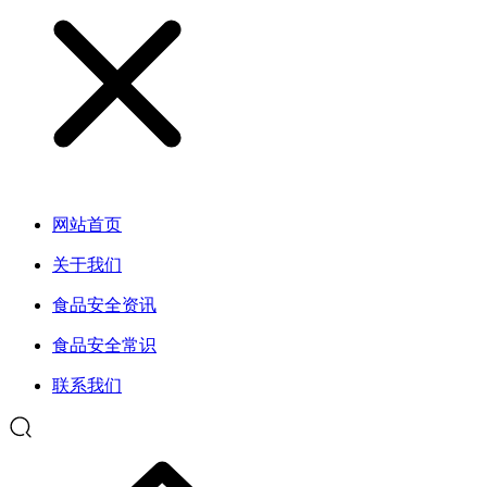
网站首页
关于我们
食品安全资讯
食品安全常识
联系我们