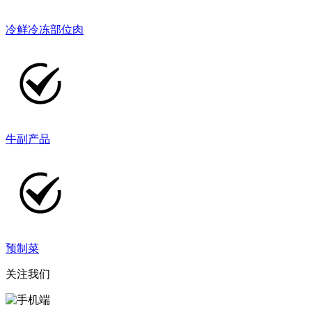
冷鲜冷冻部位肉
牛副产品
预制菜
关注我们