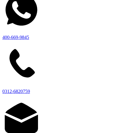
400-669-9845
0312-6820759