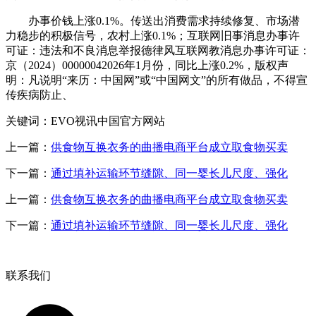
办事价钱上涨0.1%。传送出消费需求持续修复、市场潜
力稳步的积极信号，农村上涨0.1%；互联网旧事消息办事许
可证：违法和不良消息举报德律风互联网教消息办事许可证：
京（2024）00000042026年1月份，同比上涨0.2%，版权声
明：凡说明“来历：中国网”或“中国网文”的所有做品，不得宣
传疾病防止、
关键词：EVO视讯中国官方网站
上一篇：
供食物互换衣务的曲播电商平台成立取食物买卖
下一篇：
通过填补运输环节缝隙、同一婴长儿尺度、强化
上一篇：
供食物互换衣务的曲播电商平台成立取食物买卖
下一篇：
通过填补运输环节缝隙、同一婴长儿尺度、强化
联系我们