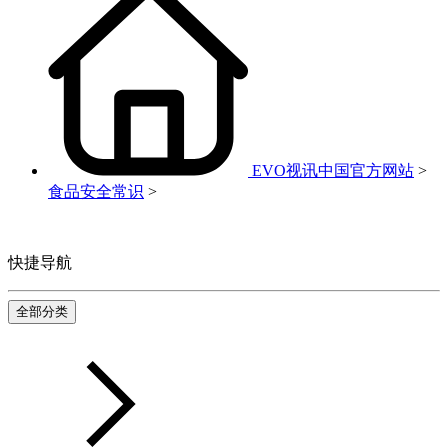
EVO视讯中国官方网站
>
食品安全常识
>
快捷导航
全部分类