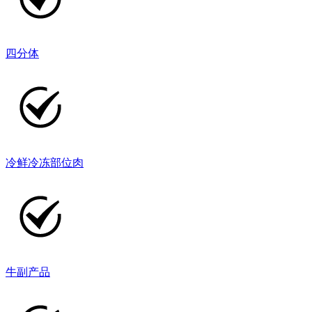
四分体
冷鲜冷冻部位肉
牛副产品