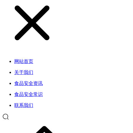
网站首页
关于我们
食品安全资讯
食品安全常识
联系我们