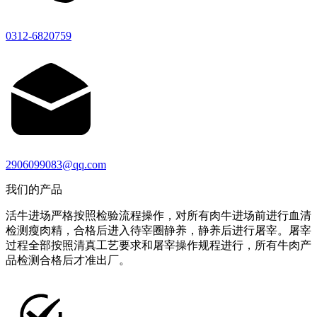
0312-6820759
2906099083@qq.com
我们的产品
活牛进场严格按照检验流程操作，对所有肉牛进场前进行血清
检测瘦肉精，合格后进入待宰圈静养，静养后进行屠宰。屠宰
过程全部按照清真工艺要求和屠宰操作规程进行，所有牛肉产
品检测合格后才准出厂。