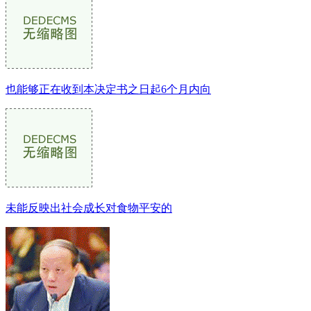
也能够正在收到本决定书之日起6个月内向
未能反映出社会成长对食物平安的