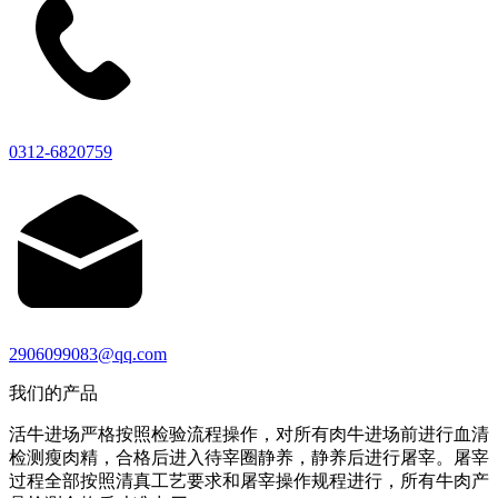
0312-6820759
2906099083@qq.com
我们的产品
活牛进场严格按照检验流程操作，对所有肉牛进场前进行血清
检测瘦肉精，合格后进入待宰圈静养，静养后进行屠宰。屠宰
过程全部按照清真工艺要求和屠宰操作规程进行，所有牛肉产