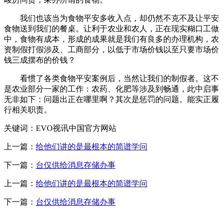
我们也该当为食物平安多收入点，却仍然不克不及让平安
食物送到我们的餐桌。让利于农业和农人，正在现实糊口工做
中，食物有成本，形成的成果就是我们有良多的办理机构，农
资制假打假涉及、工商部分，以低于市场价钱以至只要市场价
钱三成摆布的价钱？
看惯了各类食物平安案例后，当然让我们的制假者。这不
是农业部分一家的工作：农药、化肥等涉及到畅通，此中启事
无非如下：问题出正在哪里啊？其次是惩罚的问题。能实正履
行相关职责。
关键词：EVO视讯中国官方网站
上一篇：
给他们讲的是最根本的简谱学问
下一篇：
台仅供给消息存储办事
上一篇：
给他们讲的是最根本的简谱学问
下一篇：
台仅供给消息存储办事