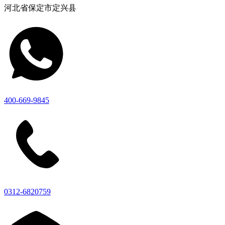
河北省保定市定兴县
400-669-9845
0312-6820759