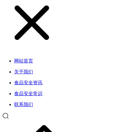
网站首页
关于我们
食品安全资讯
食品安全常识
联系我们