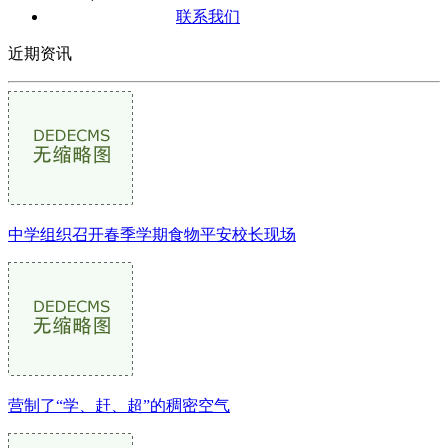
联系我们
近期资讯
中学组织召开春季学期食物平安校长现场
营制了“学、赶、超”的稠密空气