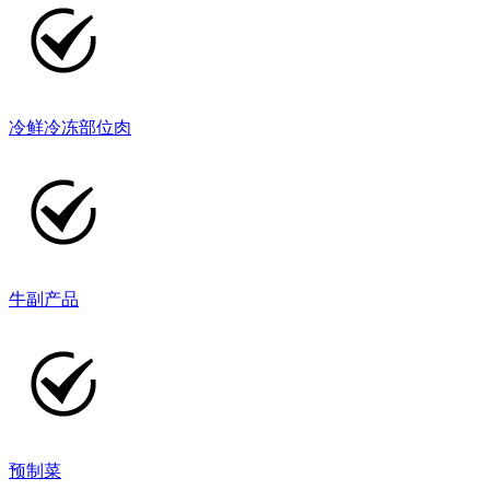
冷鲜冷冻部位肉
牛副产品
预制菜