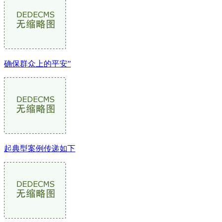
确保群众上的平安”
起典型案例传递如下