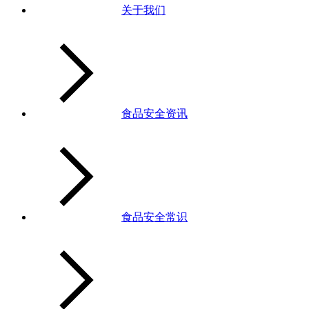
关于我们
食品安全资讯
食品安全常识