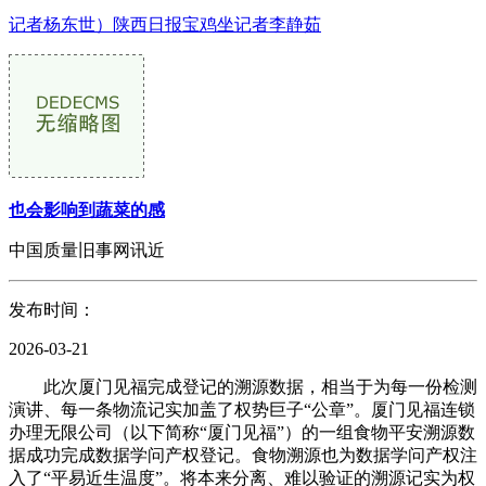
记者杨东世）陕西日报宝鸡坐记者李静茹
也会影响到蔬菜的感
中国质量旧事网讯近
发布时间：
2026-03-21
此次厦门见福完成登记的溯源数据，相当于为每一份检测
演讲、每一条物流记实加盖了权势巨子“公章”。厦门见福连锁
办理无限公司（以下简称“厦门见福”）的一组食物平安溯源数
据成功完成数据学问产权登记。食物溯源也为数据学问产权注
入了“平易近生温度”。将本来分离、难以验证的溯源记实为权