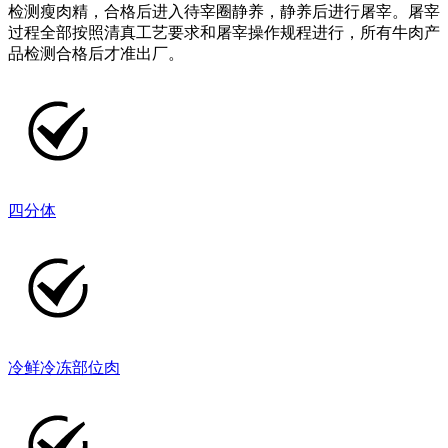
检测瘦肉精，合格后进入待宰圈静养，静养后进行屠宰。屠宰
过程全部按照清真工艺要求和屠宰操作规程进行，所有牛肉产
品检测合格后才准出厂。
四分体
冷鲜冷冻部位肉