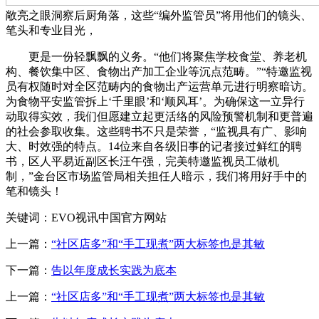
敞亮之眼洞察后厨角落，这些“编外监管员”将用他们的镜头、
笔头和专业目光，
更是一份轻飘飘的义务。“他们将聚焦学校食堂、养老机
构、餐饮集中区、食物出产加工企业等沉点范畴。”“特邀监视
员有权随时对全区范畴内的食物出产运营单元进行明察暗访。
为食物平安监管拆上‘千里眼’和‘顺风耳’。为确保这一立异行
动取得实效，我们但愿建立起更活络的风险预警机制和更普遍
的社会参取收集。这些聘书不只是荣誉，“监视具有广、影响
大、时效强的特点。14位来自各级旧事的记者接过鲜红的聘
书，区人平易近副区长汪午强，完美特邀监视员工做机
制，”金台区市场监管局相关担任人暗示，我们将用好手中的
笔和镜头！
关键词：EVO视讯中国官方网站
上一篇：
“社区店多”和“手工现煮”两大标签也是其敏
下一篇：
告以年度成长实践为底本
上一篇：
“社区店多”和“手工现煮”两大标签也是其敏