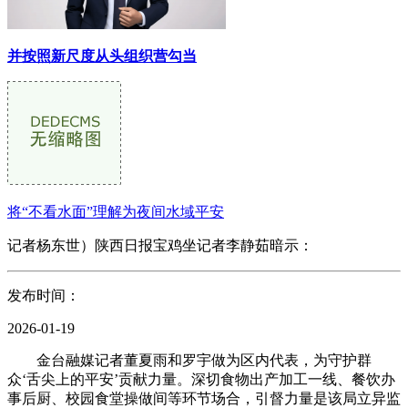
并按照新尺度从头组织营勾当
将“不看水面”理解为夜间水域平安
记者杨东世）陕西日报宝鸡坐记者李静茹暗示：
发布时间：
2026-01-19
金台融媒记者董夏雨和罗宇做为区内代表，为守护群
众‘舌尖上的平安’贡献力量。深切食物出产加工一线、餐饮办
事后厨、校园食堂操做间等环节场合，引督力量是该局立异监