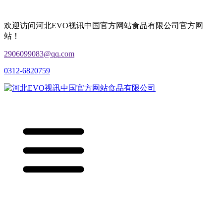
欢迎访问河北EVO视讯中国官方网站食品有限公司官方网
站！
2906099083@qq.com
0312-6820759