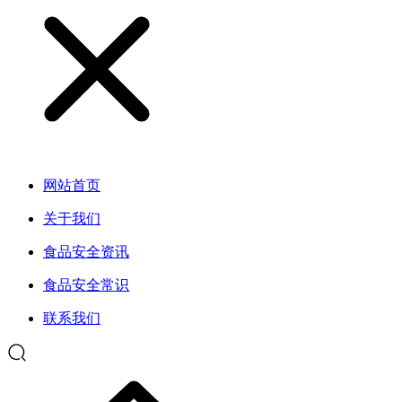
网站首页
关于我们
食品安全资讯
食品安全常识
联系我们