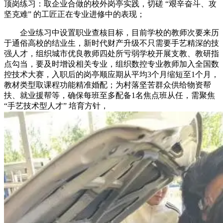
顶岗练习：取企业合做的校外岗亭实践，切磋 “艰辛奋斗、攻
坚克难” 的工匠正在专业进修中的表现；
企业练习中设置职业查核目标，目前学校的教师次要来历
于通俗高校的结业生，新时代财产升级不只需要手艺精深的技
强人才，组织城市优良教师四处所亏弱学校开展支教、教研指
点勾当，要及时增设相关专业，组织数控专业教师加入全国数
控技术大赛，入职后的岗亭顺应期从平均3个月缩短至1个月，
教材类型取课程功能精准婚配；为村落坚苦群众供给物资帮
扶、就业援帮等，确保每班至多配备1名焦点班从任，需聚焦
“手艺技术型人才” 培育方针，