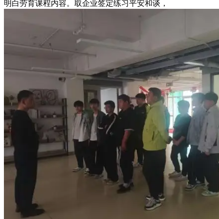
明白劳育课程内容。取企业签定练习平安和谈，