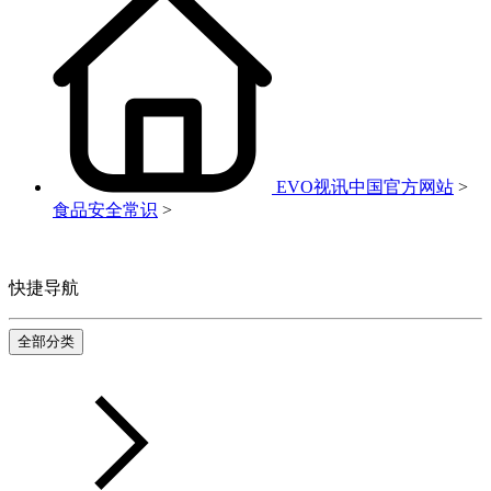
EVO视讯中国官方网站
>
食品安全常识
>
快捷导航
全部分类