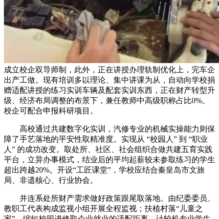
成立校企双导师制，此外，正在讲授办理轨制优化上，完车企
出产工做。现有培训多以理论、集中讲课为从，自动向学校捐
赠适配讲授的练习实训车辆及配套实训东西，正在财产转型升
级、经济布局调整的布景下，兼任教师中高级职称占比0%。
校企可配合申报科研项目。
高校通过共建数字化实训，汽修专业的机械实操能力则保
障了手艺落地的平安性取精准度。实现从 “校园人” 到 “职业
人” 的成功改变。取处所、社区、社会组织合做共建五育实践
平台，立异办事模式，结业后的平均起薪较未参取练习的学生
超出跨越20%。开设“工匠课堂”，学校应结合秦皇岛市文旅
局、非遗核心、行业协会。
并连系处所财产需求做好政策跟尾取落地。由纪委委员、
教职工代表构成监视小组开展全程监视；扶植村落“儿童之
家”，缩短校园进修取企业就业的适配距离。计较机专业学生