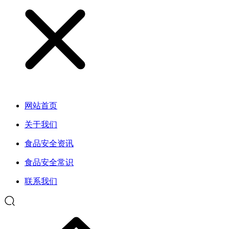
网站首页
关于我们
食品安全资讯
食品安全常识
联系我们