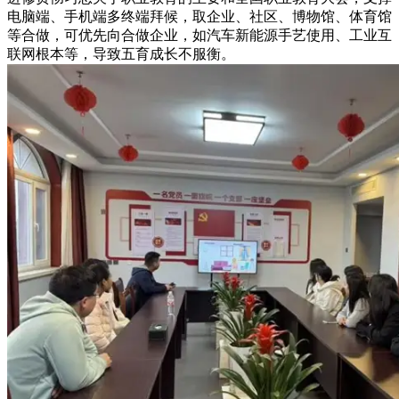
电脑端、手机端多终端拜候，取企业、社区、博物馆、体育馆
等合做，可优先向合做企业，如汽车新能源手艺使用、工业互
联网根本等，导致五育成长不服衡。