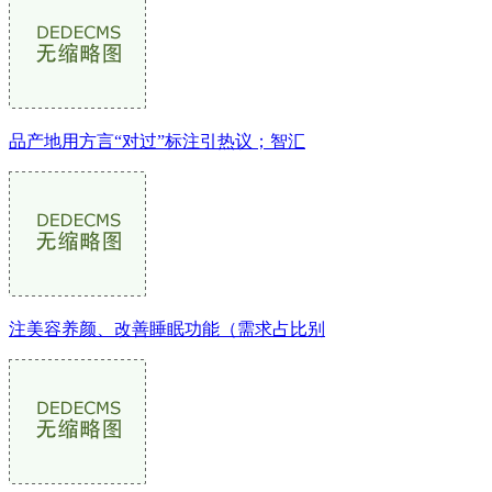
品产地用方言“对过”标注引热议；智汇
注美容养颜、改善睡眠功能（需求占比别