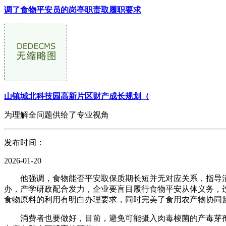
调了食物平安员的岗亭职责取履职要求
山镇城北科技园高新片区财产成长规划（
为理解全问题供给了专业视角
发布时间：
2026-01-20
他强调，食物能否平安取保质期长短并无对应关系，指导消
办，产学研政配合发力，企业要盲目履行食物平安从体义务，
食物原料的利用有明白办理要求，同时完美了食用农产物协同
消费者也要做好，目前，避免可能摄入肉毒梭菌的产毒芽孢