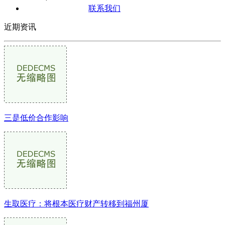
联系我们
近期资讯
三是低价合作影响
生取医疗：将根本医疗财产转移到福州厦