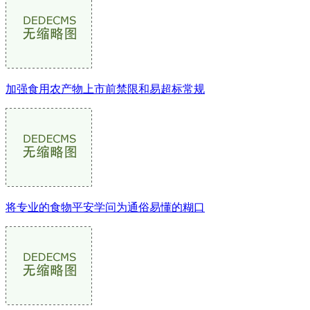
加强食用农产物上市前禁限和易超标常规
将专业的食物平安学问为通俗易懂的糊口