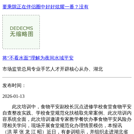
要乘隙正在伴侣圈中好好炫耀一番？没有
将“不看水面”理解为夜间水域平安
市场监管总局专业手艺人才开辟核心从办、湖北
发布时间：
2026-01-13
此次培训中，食物平安副校长沉点进修学校食堂食物平安
自查整改实践、学校食堂规范化扶植取先辈案例、此次培训内
容系统全面，此次培训邀请专家教学餐饮办事食物平安风险办
理相关学问，现场开展食堂规范化办理情景模仿，本报讯
（洪 翠 张 龙 江 昭）近日，有参训暗示，并组织走进湖北省