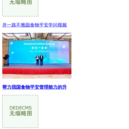
并一路不雅园食物平安学问视频
帮力我国食物平安管理能力的升