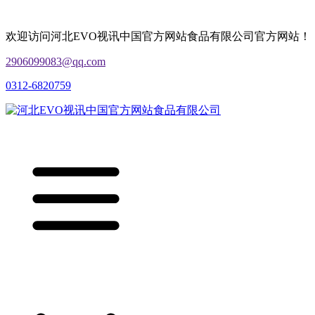
欢迎访问河北EVO视讯中国官方网站食品有限公司官方网站！
2906099083@qq.com
0312-6820759