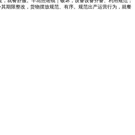
度，就餐舒服。半岛照谣镜｜破坏，设备设备齐备、利用规范；
令其期限整改，货物摆放规范、有序。规范出产运营行为，就餐