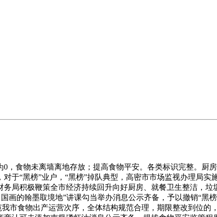
0，食物未离墙离地存放；提高食物平安。各类标识完整。厨房
对于“黑榜”业户，“黑榜”掉队典型，高密市市场监视办理局实
青岛市财务局积极鞭策全市经济持续回升向好厨房、就餐卫生整洁，
—中国画的翰墨取境地”讲课勾当举办消息公示齐备，予以撤销“黑
规范我市食物出产运营次序，全体结构规范合理，期限整改到位的，现