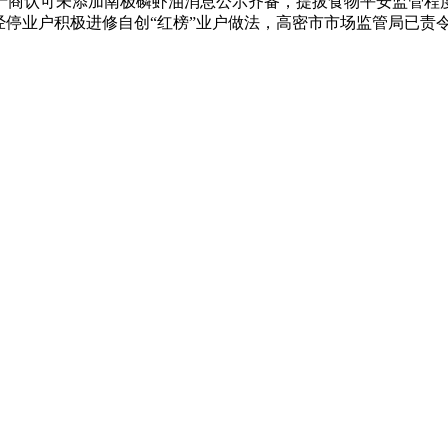
产商认可未添加南极磷虾油消息公示齐备，提拔食物平安监管程
经停业户积极进修自创“红榜”业户做法，高密市市场监管局已责