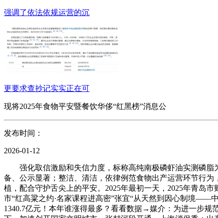
强调了依法依规运营的沉
更要求查抄记实实正在可
现将2025年食物平安暨餐饮华侈“红黑榜”消息公
发布时间：
2026-01-12
强化取信激励和失信力度，标称高纯南极磷虾油实测磷脂为
备、公示显著；整洁、清洁，依律例范食物出产运营环节行为，
植，配合守护舌尖上的平安。2025年最初一天，2025年
市“红高粱之约·名家课程进高密”张宜“从天然到因心制境—
1340.7亿元！本年谁涨得最多？看看数据→媒介：为进一步